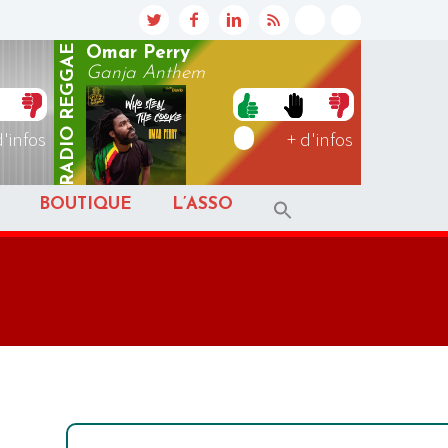
REGGAE
Omar Perry
Ganja Anthem
RADIO
d'infos
+ d'infos
BOUTIQUE
L’ASSO