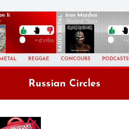
n Ii
Iron Maiden
METAL
e
Wasted Years
RADIO
+ d'infos
+ 
METAL
REGGAE
CONCOURS
PODCASTS
Russian Circles