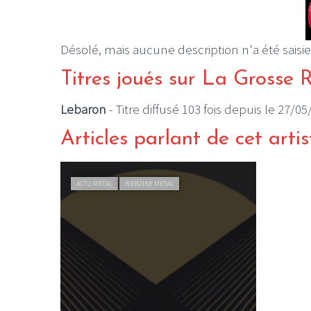
Désolé, mais aucune description n'a été saisie
Titres joués sur La Grosse 
Lebaron
- Titre diffusé 103 fois depuis le 27/0
Articles parlant de cet artis
ACTU METAL
WEBZINE METAL