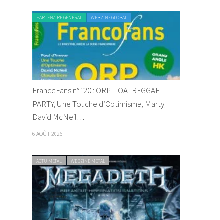
PARTENAIRE GENERAL
WEBZINE GLOBAL
FrancoFans n°120 : ORP – OAI REGGAE
PARTY, Une Touche d’Optimisme, Marty,
David McNeil…
6 AOÛT 2026
ACTU METAL
WEBZINE METAL