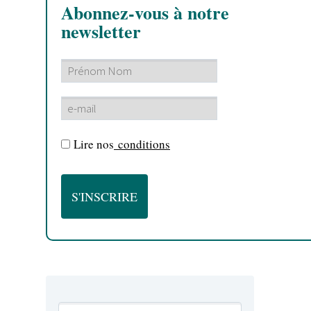
Abonnez-vous à notre
newsletter
Lire nos
conditions
LIVE REPORT METAL
LIVE REPORT ROCK
ACTU METAL
WEB
WEBZINE METAL
WEBZINE ROCK
[MAJ] Rus
française
By Jérémy 