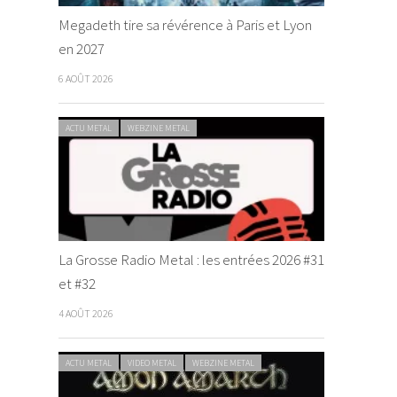
Megadeth tire sa révérence à Paris et Lyon
en 2027
6 AOÛT 2026
ACTU METAL
WEBZINE METAL
La Grosse Radio Metal : les entrées 2026 #31
et #32
4 AOÛT 2026
ACTU METAL
VIDEO METAL
WEBZINE METAL