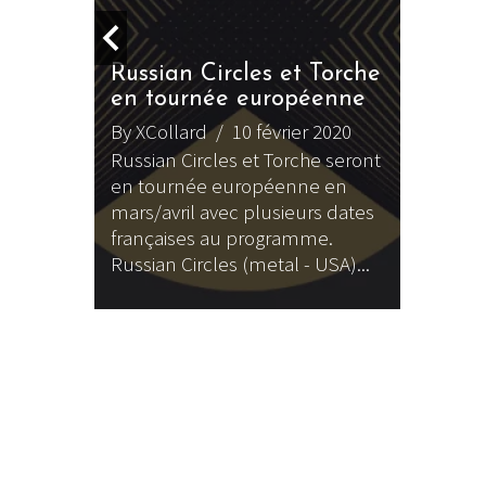
Russian Circles et Torche
en tournée européenne
By XCollard
/ 10 février 2020
Russian Circles et Torche seront
en tournée européenne en
 avec
mars/avril avec plusieurs dates
françaises au programme.
22
Russian Circles (metal - USA)...