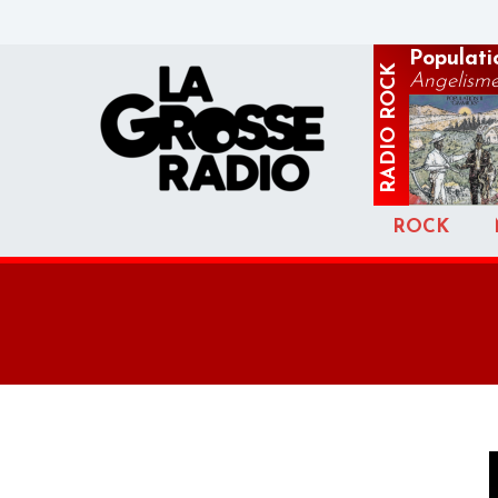
Populatio
ROCK
Angelism
RADIO
ROCK