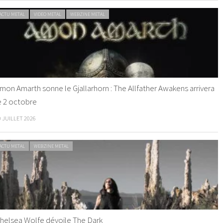
ACTU METAL
VIDEO METAL
WEBZINE METAL
mon Amarth sonne le Gjallarhorn : The Allfather Awakens arrivera
e 2 octobre
0 JUILLET 2026
ACTU METAL
WEBZINE METAL
helsea Wolfe dévoile The Dark