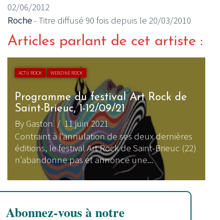
02/06/2012
Roche
- Titre diffusé 90 fois depuis le 20/03/2010
Articles parlant de cet artiste :
ACTU ROCK
WEBZINE ROCK
Programme du festival Art Rock de
Saint-Brieuc, 1-12/09/21
By Gaston
/ 11 juin 2021
Contraint à l’annulation de ses deux dernières
éditions, le festival Art Rock de Saint-Brieuc (22)
n’abandonne pas et annonce une...
Abonnez-vous à notre