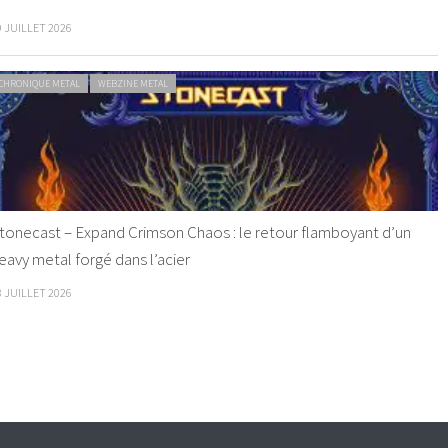
9 JUILLET 2026
CHRONIQUE METAL
WEBZINE METAL
tonecast – Expand Crimson Chaos : le retour flamboyant d’un
eavy metal forgé dans l’acier
8 JUILLET 2026