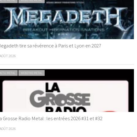
ACTU METAL
WEBZINE METAL
egadeth tire sa révérence à Paris et Lyon en 2027
 AOÛT 2026
ACTU METAL
WEBZINE METAL
a Grosse Radio Metal : les entrées 2026 #31 et #32
 AOÛT 2026