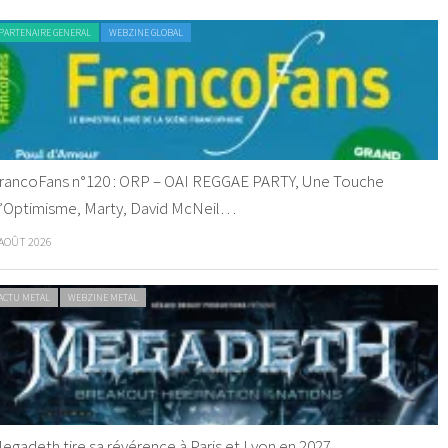
PARTENAIRE GENERAL
WEBZINE GLOBAL
rancoFans n°120 : ORP – OAI REGGAE PARTY, Une Touche
’Optimisme, Marty, David McNeil…
 AOÛT 2026
ACTU METAL
WEBZINE METAL
egadeth tire sa révérence à Paris et Lyon en 2027