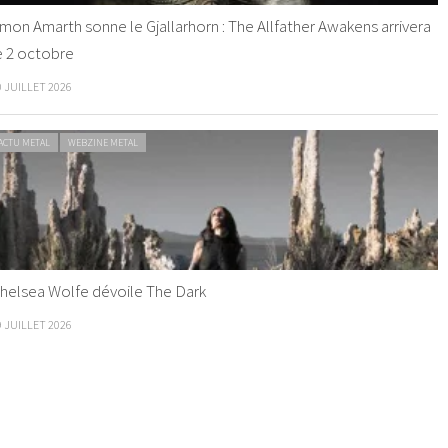
mon Amarth sonne le Gjallarhorn : The Allfather Awakens arrivera
e 2 octobre
0 JUILLET 2026
ACTU METAL
WEBZINE METAL
helsea Wolfe dévoile The Dark
9 JUILLET 2026