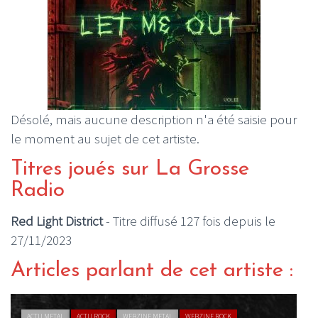
Désolé, mais aucune description n'a été saisie pour
le moment au sujet de cet artiste.
Titres joués sur La Grosse
Radio
Red Light District
- Titre diffusé 127 fois depuis le
27/11/2023
Articles parlant de cet artiste :
ACTU METAL
ACTU ROCK
WEBZINE METAL
WEBZINE ROCK