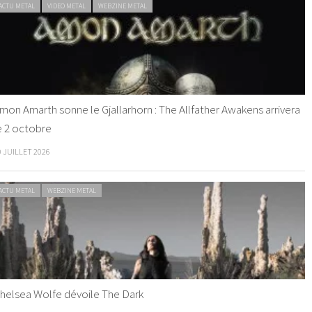
ACTU METAL
VIDEO METAL
WEBZINE METAL
mon Amarth sonne le Gjallarhorn : The Allfather Awakens arrivera
e 2 octobre
0 JUILLET 2026
ACTU METAL
WEBZINE METAL
helsea Wolfe dévoile The Dark