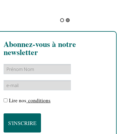
C
B
Abonnez-vous à notre
newsletter
Lire nos
conditions