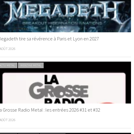
egadeth tire sa révérence à Paris et Lyon en 2027
 AOÛT 2026
ACTU METAL
WEBZINE METAL
a Grosse Radio Metal : les entrées 2026 #31 et #32
 AOÛT 2026