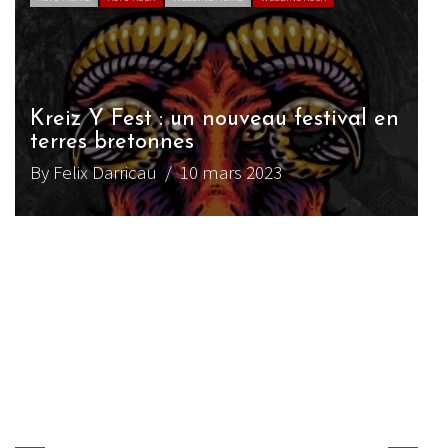
Kreiz Y Fest : un nouveau festival en
terres bretonnes
(
By Felix Darricau
/ 10 mars 2023
B
m
(
B