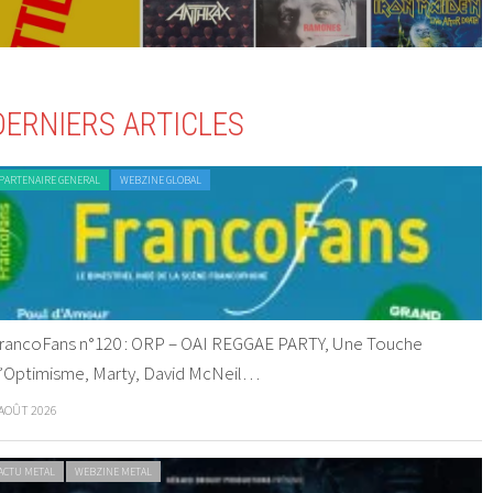
DERNIERS ARTICLES
PARTENAIRE GENERAL
WEBZINE GLOBAL
rancoFans n°120 : ORP – OAI REGGAE PARTY, Une Touche
’Optimisme, Marty, David McNeil…
 AOÛT 2026
ACTU METAL
WEBZINE METAL