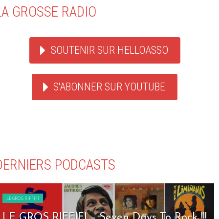
LA GROSSE RADIO
SOUTENIR SUR HELLOASSO
S'ABONNER SUR YOUTUBE
DERNIERS PODCASTS
LE GROS RIFFIFI
LE GROS RIFFIFI – Seven Days To Rock !!!