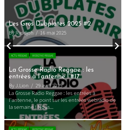
Les Gros Dubplates 2025 #2
By Rasdjoh
/ 16 mai 2025
ACTU REGGAE
WEBZINE REGGAE
La Grosse Radio Reggae : les
entrées à l’antenne ! #17
By J.Lion
/ 29 avril 2025
La Grosse Radio Reggae : les entrées à
l'antenne, le point sur les entrées webradio de
la semaine ! Nous...
ACTU REGGAE
WEBZINE REGGAE