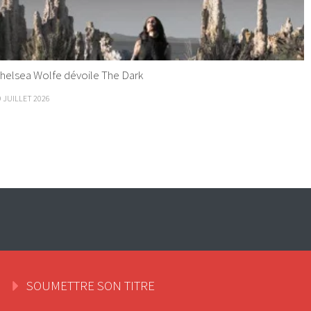
helsea Wolfe dévoile The Dark
9 JUILLET 2026
SOUMETTRE SON TITRE