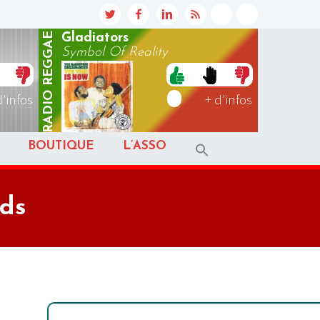
REGGAE
Gladiators
Symbol Of Reality
RADIO
d'infos
+ d'infos
BOUTIQUE
L’ASSO
ids