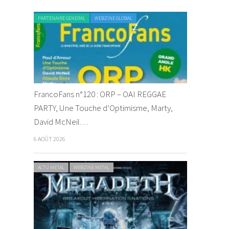
PARTENAIRE GENERAL
WEBZINE GLOBAL
FrancoFans n°120 : ORP – OAI REGGAE
PARTY, Une Touche d’Optimisme, Marty,
David McNeil…
6 AOÛT 2026
ACTU METAL
WEBZINE METAL