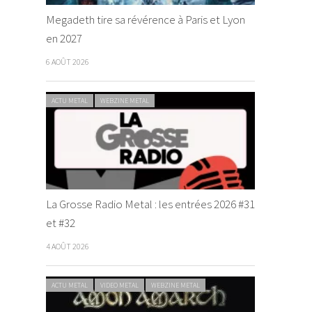
Megadeth tire sa révérence à Paris et Lyon
en 2027
6 AOÛT 2026
ACTU METAL
WEBZINE METAL
La Grosse Radio Metal : les entrées 2026 #31
et #32
4 AOÛT 2026
ACTU METAL
VIDEO METAL
WEBZINE METAL