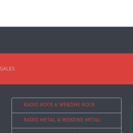
EGALES
RADIO ROCK & WEBZINE ROCK
RADIO METAL & WEBZINE METAL