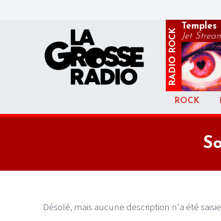
Temples
ROCK
Jet Strea
RADIO
ROCK
So
Désolé, mais aucune description n'a été saisie