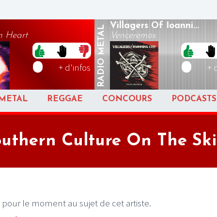
Villagers Of Ioanni...
METAL
m Heart
Venceremos
RADIO
+ d'infos
+ 
METAL
REGGAE
CONCOURS
PODCASTS
uthern Culture On The Sk
 pour le moment au sujet de cet artiste.