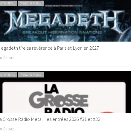
ACTU METAL
WEBZINE METAL
egadeth tire sa révérence à Paris et Lyon en 2027
 AOÛT 2026
ACTU METAL
WEBZINE METAL
a Grosse Radio Metal : les entrées 2026 #31 et #32
 AOÛT 2026