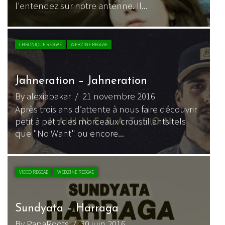
l'entendez sur notre antenne. Il...
CHRONIQUE REGGAE
WEBZINE REGGAE
Jahneration – Jahneration
By alexiabakar
/ 21 novembre 2016
Après trois ans d’attente à nous faire découvrir
petit à petit des morceaux croustillants tels
que "No Want" ou encore...
VIDEO REGGAE
WEBZINE REGGAE
Sundyata – Harraga
By PapaRoots
/ 30 juin 2016