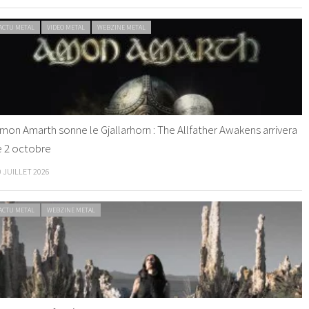
ACTU METAL
VIDEO METAL
WEBZINE METAL
mon Amarth sonne le Gjallarhorn : The Allfather Awakens arrivera
e 2 octobre
0 JUILLET 2026
ACTU METAL
WEBZINE METAL