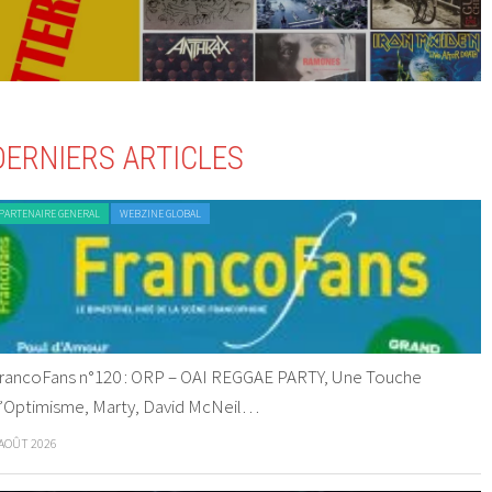
DERNIERS ARTICLES
PARTENAIRE GENERAL
WEBZINE GLOBAL
rancoFans n°120 : ORP – OAI REGGAE PARTY, Une Touche
’Optimisme, Marty, David McNeil…
 AOÛT 2026