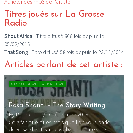
Acheter des mp3 de l'artiste
Titres joués sur La Grosse
Radio
Shout Africa
- Titre diffusé 606 fois depuis le
05/02/2016
That Song
- Titre diffusé 58 fois depuis le 23/11/2014
Articles parlant de cet artiste :
CHRONIQUE REGGAE
WEBZINE REGGAE
Rosa Shanti – The Story Writing
By PapaRoots
/ 5 décembre 2016
Cela fait quelques mois que l'on vous parle
de Rosa Shanti sur le webzine et que vous