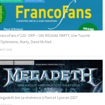
PARTENAIRE GENERAL
WEBZINE GLOBAL
rancoFans n°120 : ORP – OAI REGGAE PARTY, Une Touche
’Optimisme, Marty, David McNeil…
 AOÛT 2026
ACTU METAL
WEBZINE METAL
egadeth tire sa révérence à Paris et Lyon en 2027