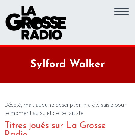
Sylford Walker
Désolé, mais aucune description n'a été saisie pour
le moment au sujet de cet artiste.
Titres joués sur La Grosse
Radio