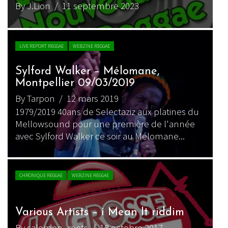
By J.Lion
/ 11 septembre 2023
LIVE REPORT REGGAE
WEBZINE REGGAE
Sylford Walker – Mélomane,
Montpellier 09/03/2019
By Tarpon
/ 12 mars 2019
1979/2019 40ans de Selectaziz aux platines du
Mellowsound pour une première de l'année
avec Sylford Walker ce soir au Mélomane...
CHRONIQUE REGGAE
WEBZINE REGGAE
Various Artists – i Mean It riddim
By salomon_roots
/ 18 octobre 2017