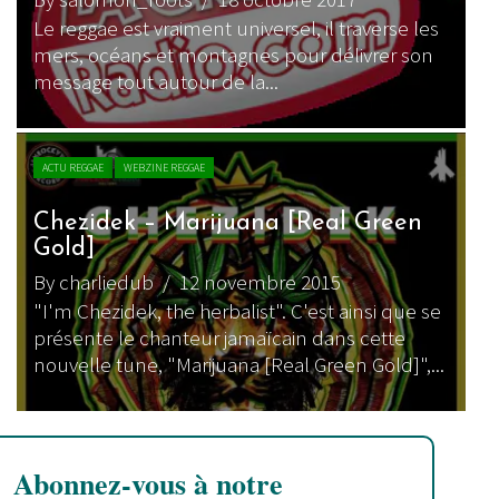
Le reggae est vraiment universel, il traverse les
mers, océans et montagnes pour délivrer son
message tout autour de la...
ACTU REGGAE
WEBZINE REGGAE
Chezidek – Marijuana [Real Green
Gold]
By charliedub
/ 12 novembre 2015
"I'm Chezidek, the herbalist". C'est ainsi que se
présente le chanteur jamaïcain dans cette
nouvelle tune, "Marijuana [Real Green Gold]",...
Abonnez-vous à notre