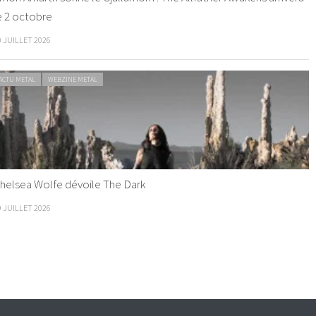
e 2 octobre
0 JUILLET 2026
ACTU METAL
WEBZINE METAL
helsea Wolfe dévoile The Dark
9 JUILLET 2026