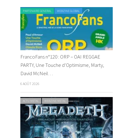
PARTENAIRE GENERAL
WEBZINE GLOBAL
FrancoFans n°120 : ORP – OAI REGGAE
PARTY, Une Touche d’Optimisme, Marty,
David McNeil…
6 AOÛT 2026
ACTU METAL
WEBZINE METAL