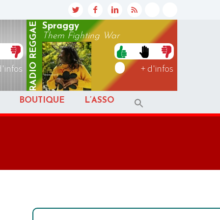
REGGAE
Spraggy
Them Fighting War
RADIO
d'infos
+ d'infos
BOUTIQUE
L’ASSO