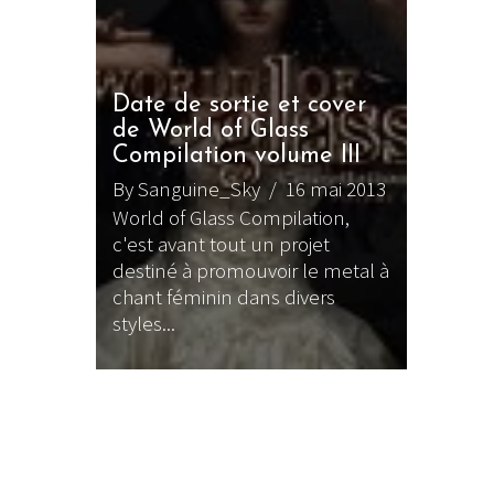
Date de sortie et cover
de World of Glass
Compilation volume III
By Sanguine_Sky
/ 16 mai 2013
World of Glass Compilation,
c'est avant tout un projet
destiné à promouvoir le metal à
chant féminin dans divers
styles...