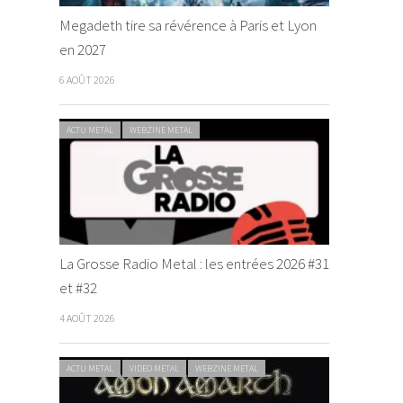
Megadeth tire sa révérence à Paris et Lyon
en 2027
6 AOÛT 2026
ACTU METAL
WEBZINE METAL
La Grosse Radio Metal : les entrées 2026 #31
et #32
4 AOÛT 2026
ACTU METAL
VIDEO METAL
WEBZINE METAL