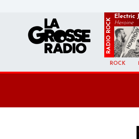
Electric
ROCK
Heroine
RADIO
ROCK