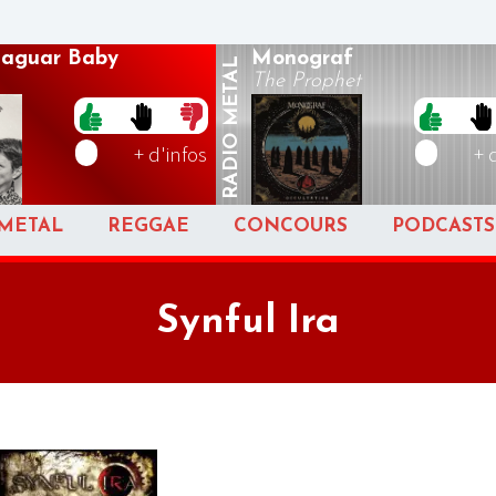
 Jaguar Baby
Monograf
METAL
The Prophet
RADIO
+ d'infos
+ 
METAL
REGGAE
CONCOURS
PODCASTS
Synful Ira