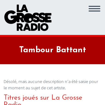
Tambour Battant
Désolé, mais aucune description n'a été saisie pour
le moment au sujet de cet artiste.
Titres joués sur La Grosse
Radio