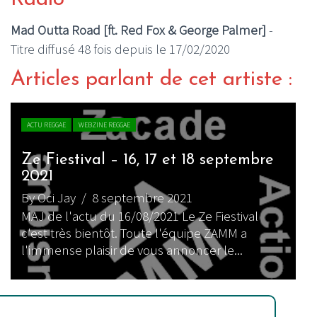
Mad Outta Road [ft. Red Fox & George Palmer]
-
Titre diffusé 48 fois depuis le 17/02/2020
Articles parlant de cet artiste :
ACTU REGGAE
WEBZINE REGGAE
Ze Fiestival – 16, 17 et 18 septembre
2021
By Oci Jay
/ 8 septembre 2021
MAJ de l'actu du 16/08/2021 Le Ze Fiestival
c'est très bientôt. Toute l'équipe ZAMM a
l'immense plaisir de vous annoncer le...