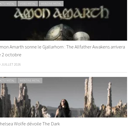
ACTU METAL
VIDEO METAL
WEBZINE METAL
mon Amarth sonne le Gjallarhorn : The Allfather Awakens arrivera
e 2 octobre
0 JUILLET 2026
ACTU METAL
WEBZINE METAL
helsea Wolfe dévoile The Dark