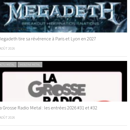
egadeth tire sa révérence à Paris et Lyon en 2027
 AOÛT 2026
ACTU METAL
WEBZINE METAL
a Grosse Radio Metal : les entrées 2026 #31 et #32
 AOÛT 2026