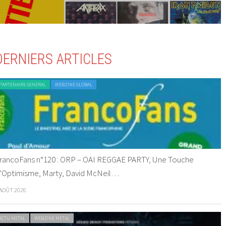
DERNIERS ARTICLES
PARTENAIRE GENERAL
WEBZINE GLOBAL
rancoFans n°120 : ORP – OAI REGGAE PARTY, Une Touche
’Optimisme, Marty, David McNeil…
 AOÛT 2026
ACTU METAL
WEBZINE METAL