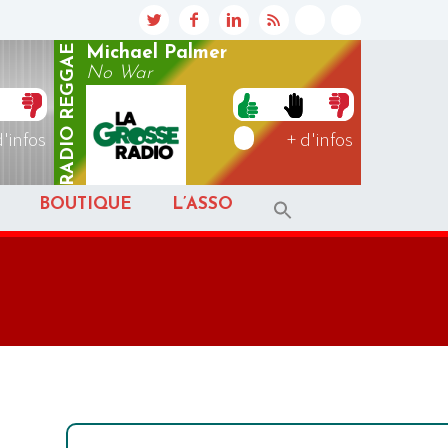
REGGAE
Michael Palmer
No War
RADIO
d'infos
+ d'infos
BOUTIQUE
L’ASSO