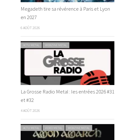
Megadeth tire sa révérence à Paris et Lyon
en 2027
6 AOÛT 2026
ACTU METAL
WEBZINE METAL
La Grosse Radio Metal : les entrées 2026 #31
et #32
4 AOÛT 2026
ACTU METAL
VIDEO METAL
WEBZINE METAL