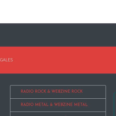
EGALES
RADIO ROCK & WEBZINE ROCK
RADIO METAL & WEBZINE METAL