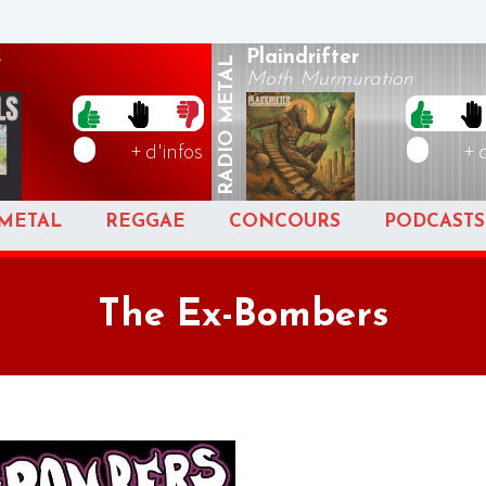
s
Plaindrifter
METAL
Moth Murmuration
RADIO
+ d'infos
+ 
METAL
REGGAE
CONCOURS
PODCASTS
The Ex-Bombers