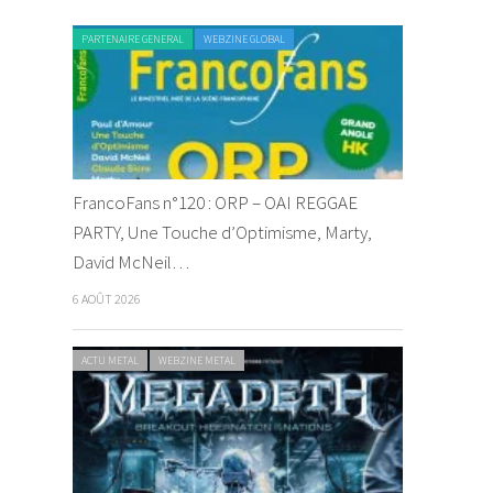
PARTENAIRE GENERAL
WEBZINE GLOBAL
FrancoFans n°120 : ORP – OAI REGGAE
PARTY, Une Touche d’Optimisme, Marty,
David McNeil…
6 AOÛT 2026
ACTU METAL
WEBZINE METAL