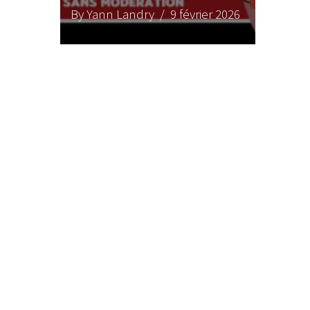
By Yann Landry
/ 9 février 2026
LE GROS RIFFIF
LE GRO
Christm