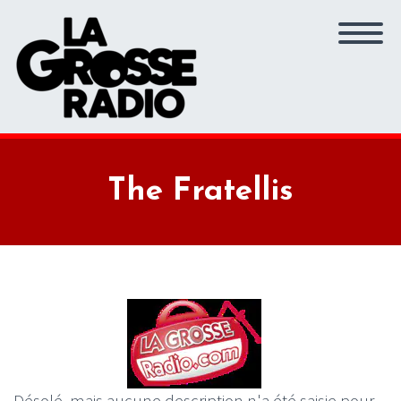
The Fratellis
Désolé, mais aucune description n'a été saisie pour