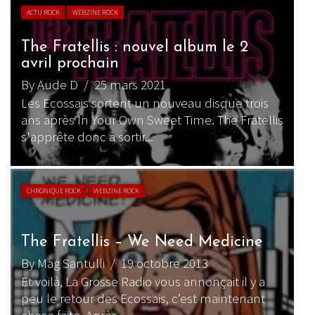
ACTU ROCK
WEBZINE ROCK
The Fratellis : nouvel album le 2
avril prochain
By Aude D
/ 25 mars 2021
Les Ecossais sortent un nouveau disque trois
ans après In Your Own Sweet Time. The Fratellis
s'apprête donc à sortir...
CHRONIQUE ROCK
WEBZINE ROCK
The Fratellis – We Need Medicine
By Mag Santulli
/ 19 octobre 2013
Et voilà, La Grosse Radio vous annonçait il y a
peu le retour des Ecossais, c’est maintenant
chose faite. Après...