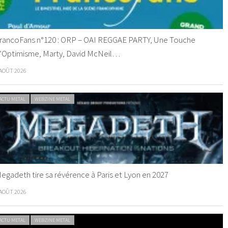
rancoFans n°120 : ORP – OAI REGGAE PARTY, Une Touche
’Optimisme, Marty, David McNeil…
 AOÛT 2026
ACTU METAL
WEBZINE METAL
egadeth tire sa révérence à Paris et Lyon en 2027
 AOÛT 2026
ACTU METAL
WEBZINE METAL