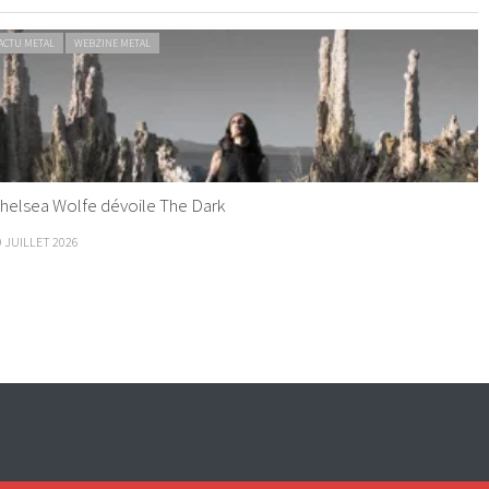
ACTU METAL
WEBZINE METAL
helsea Wolfe dévoile The Dark
9 JUILLET 2026