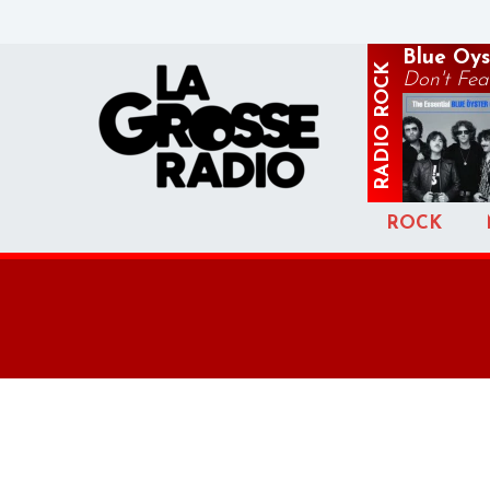
Blue Oys
ROCK
Don't Fea
RADIO
ROCK