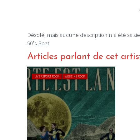
Désolé, mais aucune description n'a été saisie
50's Beat
Articles parlant de cet artis
LIVE REPORT ROCK
WEBZINE ROCK
/02
jour rêvé