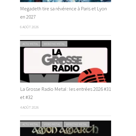
Megadeth tire sa révérence à Paris et Lyon
en 2027
6 AOÛT 2026
ACTU METAL
WEBZINE METAL
La Grosse Radio Metal : les entrées 2026 #31
et #32
4 AOÛT 2026
ACTU METAL
VIDEO METAL
WEBZINE METAL