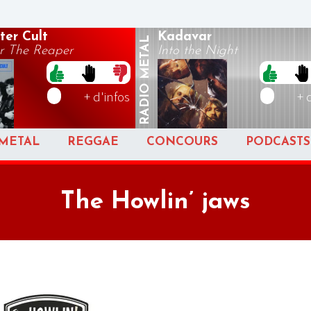
ter Cult
Kadavar
METAL
r The Reaper
Into the Night
RADIO
+ d'infos
+ 
METAL
REGGAE
CONCOURS
PODCASTS
The Howlin’ jaws