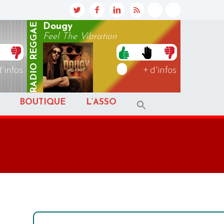
REGGAE
Dougy
Feel The Vibration
RADIO
d'infos
+ d'infos
BOUTIQUE
L’ASSO