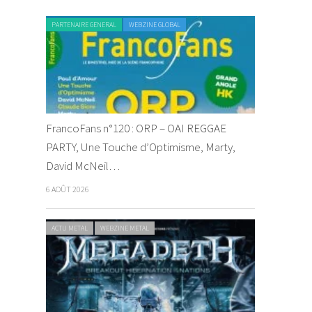
PARTENAIRE GENERAL
WEBZINE GLOBAL
FrancoFans n°120 : ORP – OAI REGGAE
PARTY, Une Touche d’Optimisme, Marty,
David McNeil…
6 AOÛT 2026
ACTU METAL
WEBZINE METAL