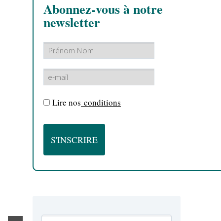
Abonnez-vous à notre
newsletter
Lire nos
conditions
ACTU ROCK
WEBZINE ROCK
LIVE REPORT ROCK
Nuits de 
By Le Mad
/ 
Nuits du gat
pour une soi