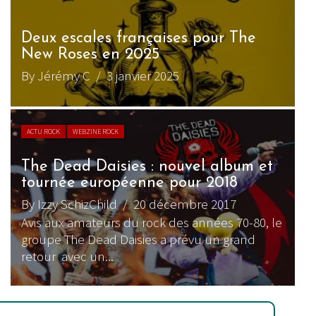
Deux escales françaises pour The
New Roses en 2025
By Jérémy C
/ 3 janvier 2025
ACTU ROCK
WEBZINE ROCK
The Dead Daisies : nouvel album et
tournée européenne pour 2018
By Izzy SchizChild
/ 20 décembre 2017
Avis aux amateurs du rock des années 70-80, le
groupe The Dead Daisies a prévu un grand
retour avec un...