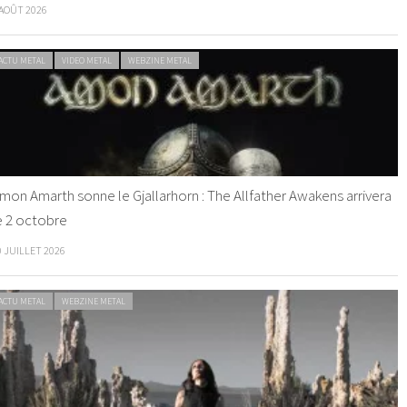
 AOÛT 2026
ACTU METAL
VIDEO METAL
WEBZINE METAL
mon Amarth sonne le Gjallarhorn : The Allfather Awakens arrivera
e 2 octobre
0 JUILLET 2026
ACTU METAL
WEBZINE METAL