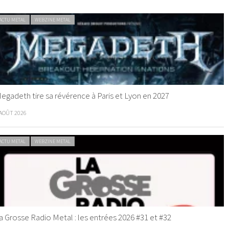
ACTU METAL
WEBZINE METAL
egadeth tire sa révérence à Paris et Lyon en 2027
 AOÛT 2026
ACTU METAL
WEBZINE METAL
a Grosse Radio Metal : les entrées 2026 #31 et #32