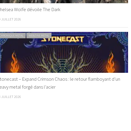
helsea Wolfe dévoile The Dark
9 JUILLET 2026
CHRONIQUE METAL
WEBZINE METAL
tonecast – Expand Crimson Chaos : le retour flamboyant d’un
eavy metal forgé dans l’acier
8 JUILLET 2026