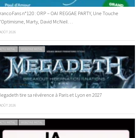
rancoFans n°120 : ORP – OAI REGGAE PARTY, Une Touche
’Optimisme, Marty, David McNeil…
 AOÛT 2026
ACTU METAL
WEBZINE METAL
egadeth tire sa révérence à Paris et Lyon en 2027
 AOÛT 2026
ACTU METAL
WEBZINE METAL