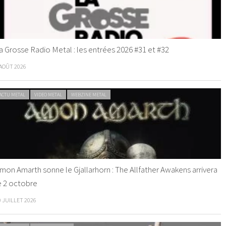
a Grosse Radio Metal : les entrées 2026 #31 et #32
 AOÛT 2026
ACTU METAL
VIDEO METAL
WEBZINE METAL
mon Amarth sonne le Gjallarhorn : The Allfather Awakens arrivera
e 2 octobre
0 JUILLET 2026