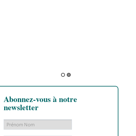
B
B
f
p
Abonnez-vous à notre
newsletter