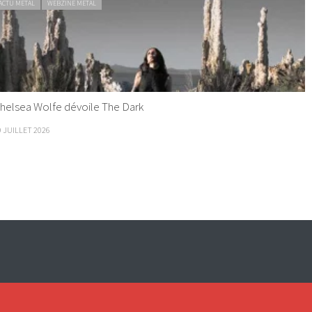
ACTU METAL
WEBZINE METAL
helsea Wolfe dévoile The Dark
9 JUILLET 2026