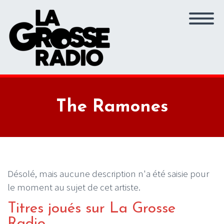
The Ramones
Désolé, mais aucune description n'a été saisie pour
le moment au sujet de cet artiste.
Titres joués sur La Grosse
Radio