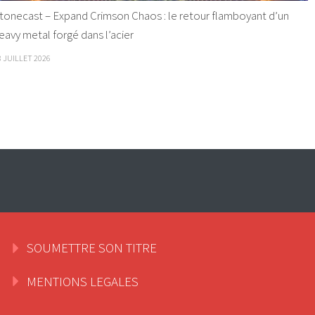
tonecast – Expand Crimson Chaos : le retour flamboyant d’un
eavy metal forgé dans l’acier
8 JUILLET 2026
SOUMETTRE SON TITRE
MENTIONS LEGALES