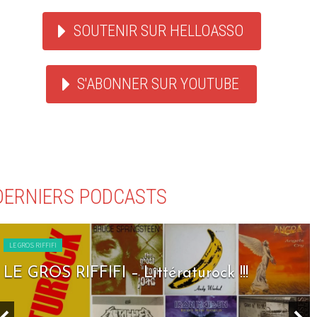
SOUTENIR SUR HELLOASSO
S'ABONNER SUR YOUTUBE
DERNIERS PODCASTS
LE GROS RIFFIFI
LE GROS RIFFIFI – Littératurock !!!