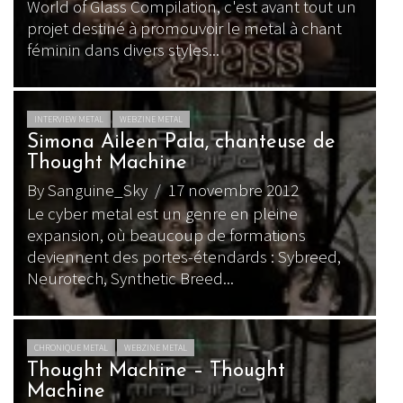
World of Glass Compilation, c'est avant tout un
projet destiné à promouvoir le metal à chant
féminin dans divers styles...
INTERVIEW METAL
WEBZINE METAL
Simona Aileen Pala, chanteuse de
Thought Machine
By Sanguine_Sky
/ 17 novembre 2012
Le cyber metal est un genre en pleine
expansion, où beaucoup de formations
deviennent des portes-étendards : Sybreed,
Neurotech, Synthetic Breed...
CHRONIQUE METAL
WEBZINE METAL
Thought Machine – Thought
Machine