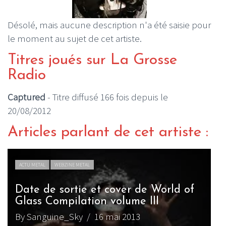
Désolé, mais aucune description n'a été saisie pour
le moment au sujet de cet artiste.
Titres joués sur La Grosse
Radio
Captured
- Titre diffusé 166 fois depuis le
20/08/2012
Articles parlant de cet artiste :
ACTU METAL
WEBZINE METAL
Date de sortie et cover de World of
Glass Compilation volume III
By Sanguine_Sky
/ 16 mai 2013