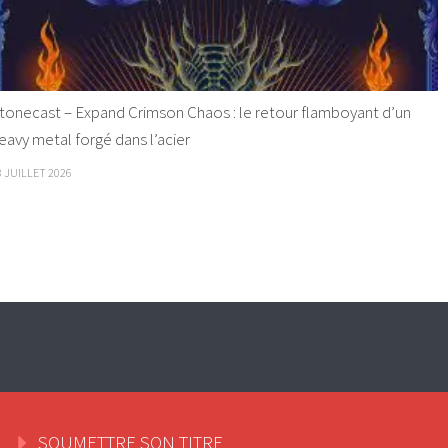
tonecast – Expand Crimson Chaos : le retour flamboyant d’un
eavy metal forgé dans l’acier
8 JUILLET 2026
SOUMETTRE SON TITRE