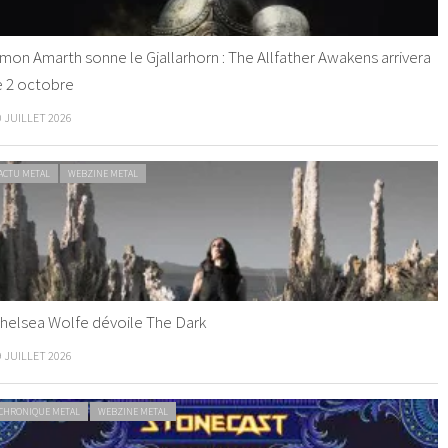
mon Amarth sonne le Gjallarhorn : The Allfather Awakens arrivera
e 2 octobre
0 JUILLET 2026
ACTU METAL
WEBZINE METAL
helsea Wolfe dévoile The Dark
9 JUILLET 2026
CHRONIQUE METAL
WEBZINE METAL