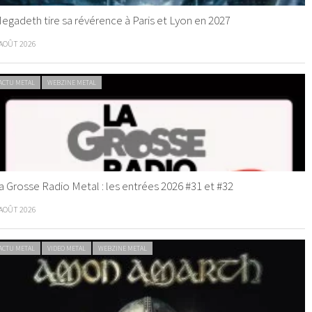
egadeth tire sa révérence à Paris et Lyon en 2027
 AOÛT 2026
ACTU METAL
WEBZINE METAL
a Grosse Radio Metal : les entrées 2026 #31 et #32
 AOÛT 2026
ACTU METAL
VIDEO METAL
WEBZINE METAL