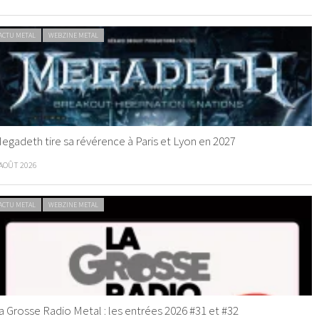
ACTU METAL
WEBZINE METAL
egadeth tire sa révérence à Paris et Lyon en 2027
 AOÛT 2026
ACTU METAL
WEBZINE METAL
a Grosse Radio Metal : les entrées 2026 #31 et #32