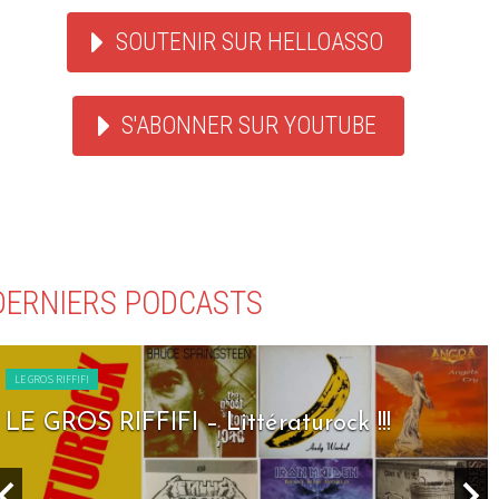
SOUTENIR SUR HELLOASSO
S'ABONNER SUR YOUTUBE
DERNIERS PODCASTS
LE GROS RIFFIFI
LE GROS RIFFIFI – Littératurock !!!