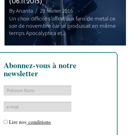
(06.11.2015)
By Ananta
/ 29 février 2016
Un choix difficile s’offrait aux fans de metal ce
soir de novembre car se produisait en même
temps Apocalyptica et...
Abonnez-vous à notre
newsletter
Lire nos
conditions