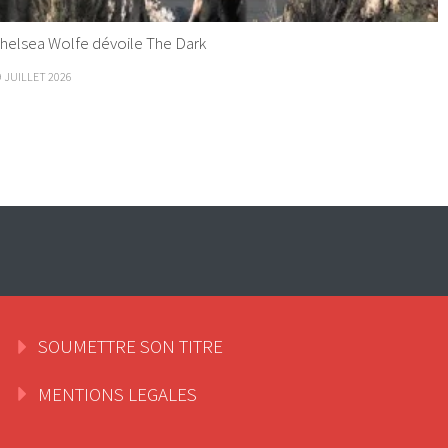
helsea Wolfe dévoile The Dark
9 JUILLET 2026
SOUMETTRE SON TITRE
MENTIONS LEGALES