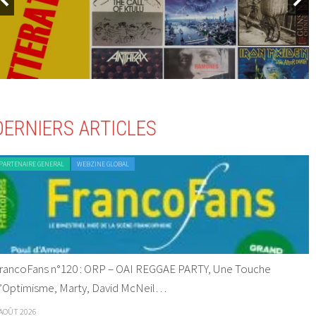
DERNIERS ARTICLES
PARTENAIRE GENERAL
WEBZINE GLOBAL
rancoFans n°120 : ORP – OAI REGGAE PARTY, Une Touche
’Optimisme, Marty, David McNeil…
 AOÛT 2026