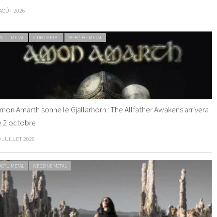
 AOÛT 2026
ACTU METAL
VIDEO METAL
WEBZINE METAL
mon Amarth sonne le Gjallarhorn : The Allfather Awakens arrivera
e 2 octobre
0 JUILLET 2026
ACTU METAL
WEBZINE METAL