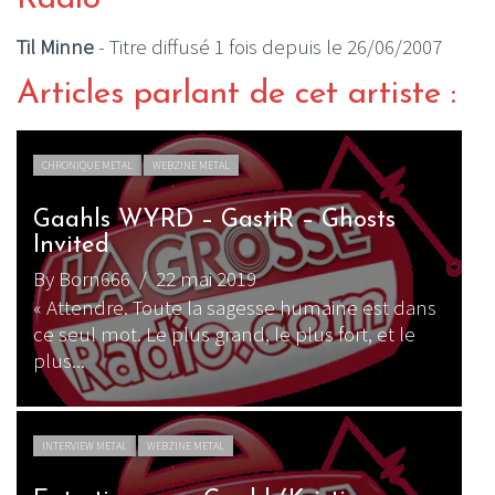
Til Minne
- Titre diffusé 1 fois depuis le 26/06/2007
Articles parlant de cet artiste :
CHRONIQUE METAL
WEBZINE METAL
Gaahls WYRD – GastiR – Ghosts
Invited
By Born666
/ 22 mai 2019
« Attendre. Toute la sagesse humaine est dans
ce seul mot. Le plus grand, le plus fort, et le
plus...
INTERVIEW METAL
WEBZINE METAL