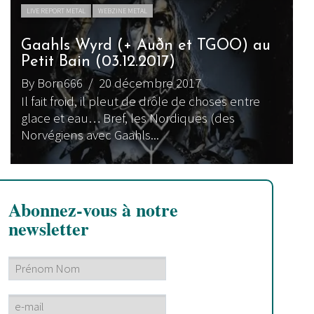
LIVE REPORT METAL
WEBZINE METAL
Gaahls Wyrd (+ Auðn et TGOO) au
Petit Bain (03.12.2017)
By Born666
/ 20 décembre 2017
Il fait froid, il pleut de drôle de choses entre
glace et eau… Bref, les Nordiques (des
Norvégiens avec Gaahls...
Abonnez-vous à notre
newsletter