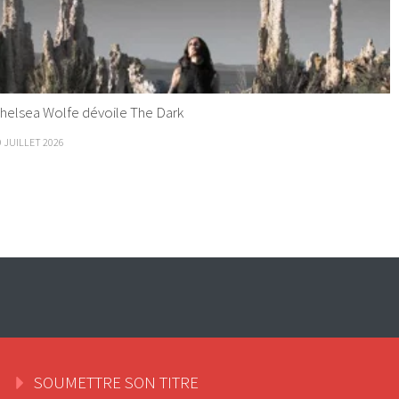
helsea Wolfe dévoile The Dark
9 JUILLET 2026
SOUMETTRE SON TITRE