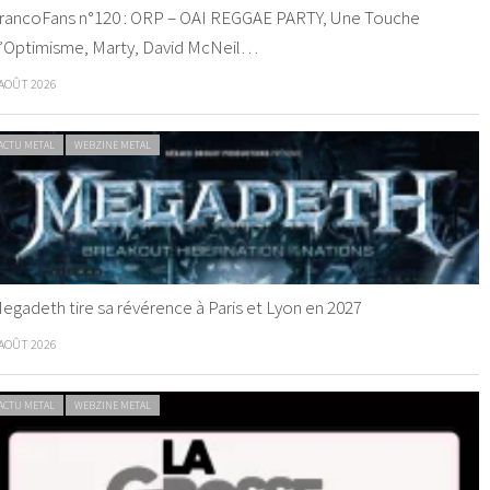
rancoFans n°120 : ORP – OAI REGGAE PARTY, Une Touche
’Optimisme, Marty, David McNeil…
 AOÛT 2026
ACTU METAL
WEBZINE METAL
egadeth tire sa révérence à Paris et Lyon en 2027
 AOÛT 2026
ACTU METAL
WEBZINE METAL