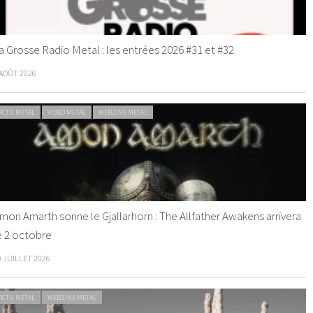
a Grosse Radio Metal : les entrées 2026 #31 et #32
 AOÛT 2026
ACTU METAL
VIDEO METAL
WEBZINE METAL
mon Amarth sonne le Gjallarhorn : The Allfather Awakens arrivera
e 2 octobre
0 JUILLET 2026
ACTU METAL
WEBZINE METAL