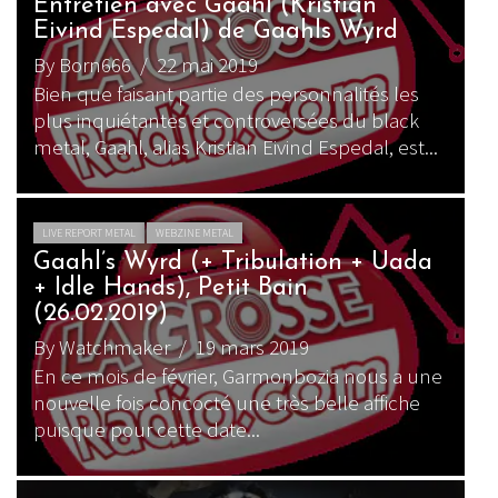
Entretien avec Gaahl (Kristian
Eivind Espedal) de Gaahls Wyrd
By Born666
/ 22 mai 2019
Bien que faisant partie des personnalités les
plus inquiétantes et controversées du black
metal, Gaahl, alias Kristian Eivind Espedal, est...
LIVE REPORT METAL
WEBZINE METAL
Gaahl’s Wyrd (+ Tribulation + Uada
+ Idle Hands), Petit Bain
(26.02.2019)
By Watchmaker
/ 19 mars 2019
En ce mois de février, Garmonbozia nous a une
nouvelle fois concocté une très belle affiche
puisque pour cette date...