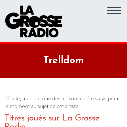
Trelldom
Désolé, mais aucune description n'a été saisie pour
le moment au sujet de cet artiste.
Titres joués sur La Grosse
Radio