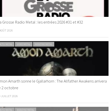
a Grosse Radio Metal : les entrées 2026 #31 et #32
 AOÛT 2026
ACTU METAL
VIDEO METAL
WEBZINE METAL
mon Amarth sonne le Gjallarhorn : The Allfather Awakens arrivera
e 2 octobre
0 JUILLET 2026
ACTU METAL
WEBZINE METAL