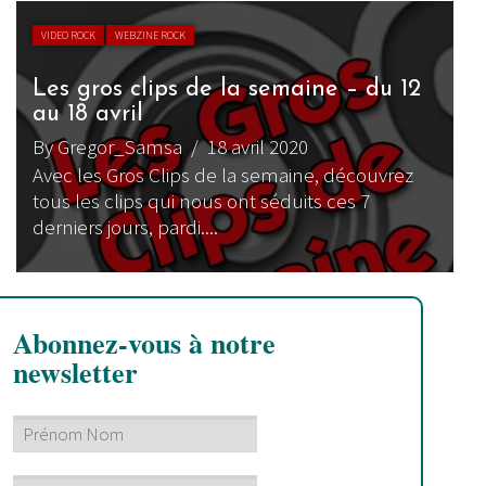
VIDEO ROCK
WEBZINE ROCK
Les gros clips de la semaine – du 12
au 18 avril
By Gregor_Samsa
/ 18 avril 2020
Avec les Gros Clips de la semaine, découvrez
tous les clips qui nous ont séduits ces 7
derniers jours, pardi....
Abonnez-vous à notre
newsletter