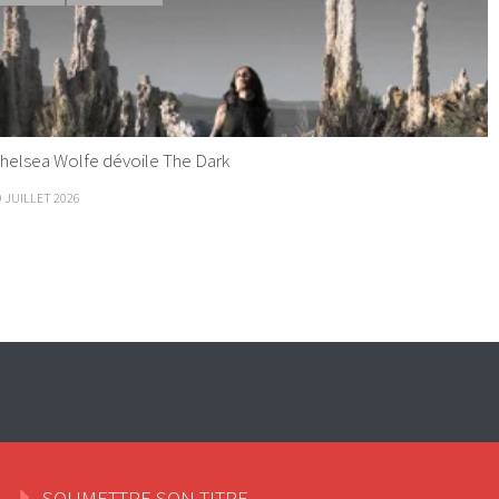
helsea Wolfe dévoile The Dark
9 JUILLET 2026
SOUMETTRE SON TITRE