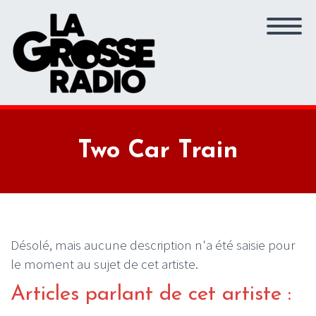
Two Car Train
Désolé, mais aucune description n'a été saisie pour
le moment au sujet de cet artiste.
Articles parlant de cet artiste :