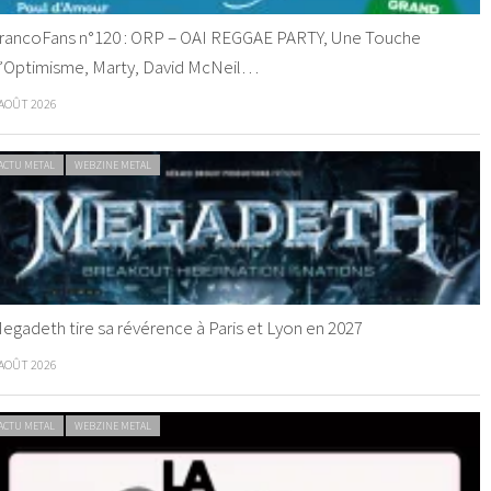
rancoFans n°120 : ORP – OAI REGGAE PARTY, Une Touche
’Optimisme, Marty, David McNeil…
 AOÛT 2026
ACTU METAL
WEBZINE METAL
egadeth tire sa révérence à Paris et Lyon en 2027
 AOÛT 2026
ACTU METAL
WEBZINE METAL