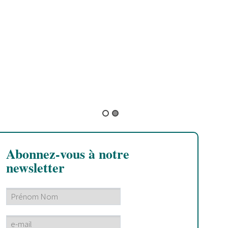
A
t
B
U
a
d
Abonnez-vous à notre
newsletter