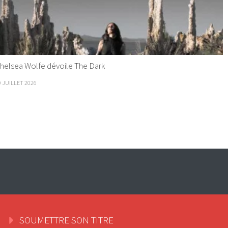
helsea Wolfe dévoile The Dark
9 JUILLET 2026
SOUMETTRE SON TITRE