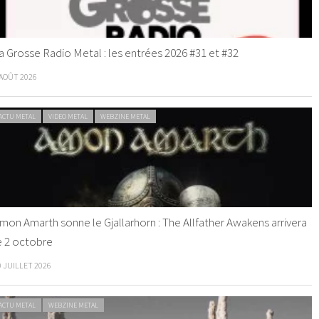
a Grosse Radio Metal : les entrées 2026 #31 et #32
 AOÛT 2026
ACTU METAL
VIDEO METAL
WEBZINE METAL
mon Amarth sonne le Gjallarhorn : The Allfather Awakens arrivera
e 2 octobre
0 JUILLET 2026
ACTU METAL
WEBZINE METAL