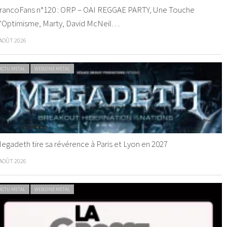
rancoFans n°120 : ORP – OAI REGGAE PARTY, Une Touche
’Optimisme, Marty, David McNeil…
 AOÛT 2026
ACTU METAL
WEBZINE METAL
egadeth tire sa révérence à Paris et Lyon en 2027
 AOÛT 2026
ACTU METAL
WEBZINE METAL