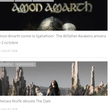
mon Amarth sonne le Gjallarhorn : The Allfather Awakens arrivera
e 2 octobre
0 JUILLET 2026
ACTU METAL
WEBZINE METAL
helsea Wolfe dévoile The Dark
9 JUILLET 2026