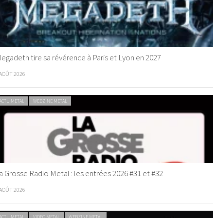
egadeth tire sa révérence à Paris et Lyon en 2027
 AOÛT 2026
ACTU METAL
WEBZINE METAL
a Grosse Radio Metal : les entrées 2026 #31 et #32
 AOÛT 2026
ACTU METAL
VIDEO METAL
WEBZINE METAL