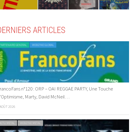
DERNIERS ARTICLES
PARTENAIRE GENERAL
WEBZINE GLOBAL
rancoFans n°120 : ORP – OAI REGGAE PARTY, Une Touche
’Optimisme, Marty, David McNeil…
 AOÛT 2026
ACTU METAL
WEBZINE METAL