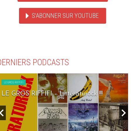
S'ABONNER SUR YOUTUBE
DERNIERS PODCASTS
LE GROS RIFFIFI
 – Littératurock !!!
LE GROS RIFFIF