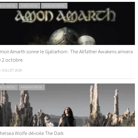
ACTU METAL
VIDEO METAL
WEBZINE METAL
mon Amarth sonne le Gjallarhorn : The Allfather Awakens arrivera
e 2 octobre
0 JUILLET 2026
ACTU METAL
WEBZINE METAL
helsea Wolfe dévoile The Dark