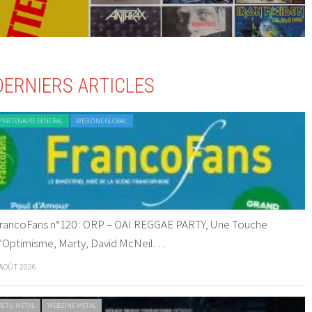
DERNIERS ARTICLES
PARTENAIRE GENERAL
WEBZINE GLOBAL
rancoFans n°120 : ORP – OAI REGGAE PARTY, Une Touche
’Optimisme, Marty, David McNeil…
 AOÛT 2026
ACTU METAL
WEBZINE METAL