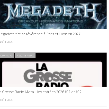
egadeth tire sa révérence à Paris et Lyon en 2027
 AOÛT 2026
ACTU METAL
WEBZINE METAL
a Grosse Radio Metal : les entrées 2026 #31 et #32
 AOÛT 2026