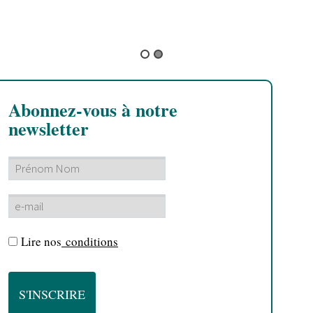
B
d
U
Abonnez-vous à notre
newsletter
Lire nos
conditions