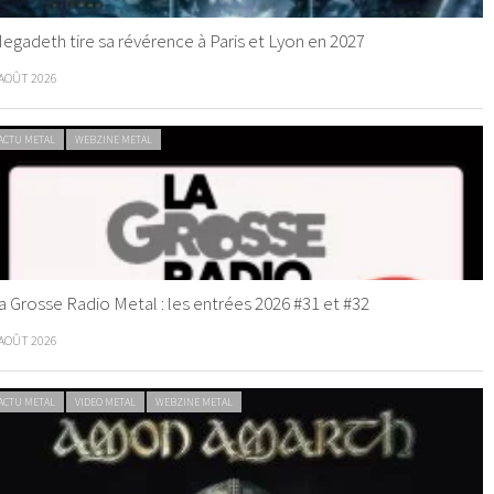
egadeth tire sa révérence à Paris et Lyon en 2027
 AOÛT 2026
ACTU METAL
WEBZINE METAL
a Grosse Radio Metal : les entrées 2026 #31 et #32
 AOÛT 2026
ACTU METAL
VIDEO METAL
WEBZINE METAL