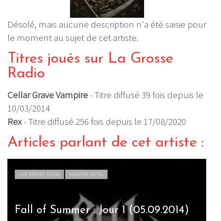
Désolé, mais aucune description n'a été saisie pour
le moment au sujet de cet artiste.
Titres joués sur La Grosse
Radio
Cellar Grave Vampire
- Titre diffusé 39 fois depuis le
10/03/2014
Rex
- Titre diffusé 256 fois depuis le 17/08/2020
Articles parlant de cet artiste :
LIVE REPORT METAL
WEBZINE METAL
Fall of Summer : Jour 1 (05.09.2014)