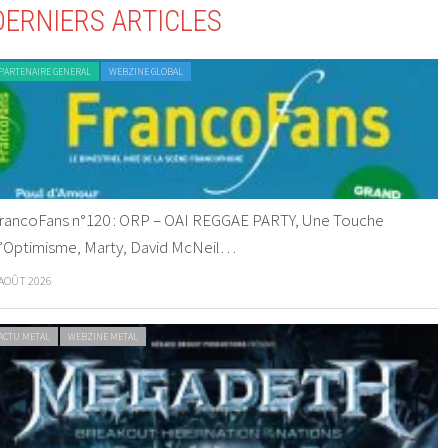
DERNIERS ARTICLES
PARTENAIRE GENERAL
WEBZINE GLOBAL
rancoFans n°120 : ORP – OAI REGGAE PARTY, Une Touche
’Optimisme, Marty, David McNeil…
 AOÛT 2026
ACTU METAL
WEBZINE METAL