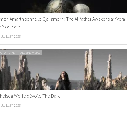
mon Amarth sonne le Gjallarhorn : The Allfather Awakens arrivera
e 2 octobre
0 JUILLET 2026
ACTU METAL
WEBZINE METAL
helsea Wolfe dévoile The Dark
9 JUILLET 2026