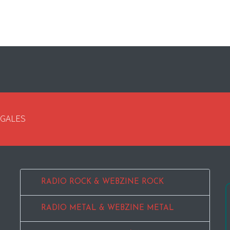
EGALES
RADIO ROCK & WEBZINE ROCK
RADIO METAL & WEBZINE METAL