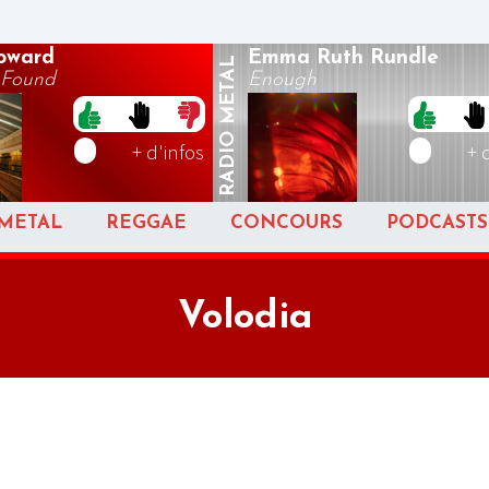
oward
Emma Ruth Rundle
METAL
 Found
Enough
RADIO
+ d'infos
+ 
METAL
REGGAE
CONCOURS
PODCASTS
Volodia