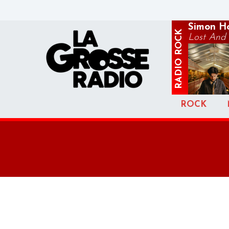
Simon H
ROCK
Lost And
RADIO
ROCK