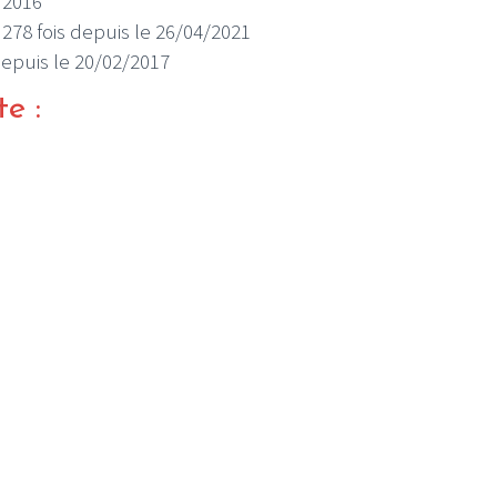
0/2016
é 278 fois depuis le 26/04/2021
 depuis le 20/02/2017
te :
I
LE GROS RIFFIFI
S RIFFIFI –
LE GROS RIFFIFI – Su
as Riffifi 2025 !!!
The Covers !!!