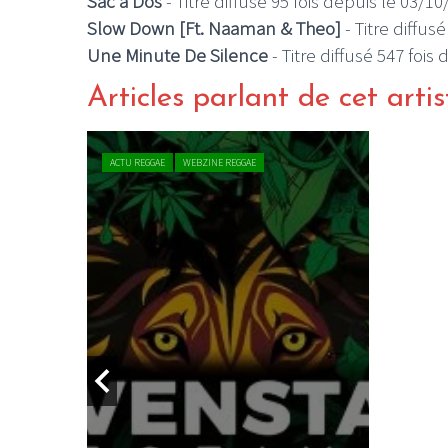
Sac a Dos
- Titre diffusé 95 fois depuis le 03/1
Slow Down [Ft. Naaman & Theo]
- Titre diffus
Une Minute De Silence
- Titre diffusé 547 fois
Articles parlant de cet artis
LE GROS RIFFIF
ACTU REGGAE
WEBZINE REGGAE
LE GRO
Christm