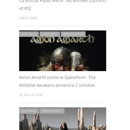
La Grosse Radio Metal : les entrées 2026 #31
et #32
4 AOÛT 2026
ACTU METAL
VIDEO METAL
WEBZINE METAL
Amon Amarth sonne le Gjallarhorn : The
Allfather Awakens arrivera le 2 octobre
30 JUILLET 2026
ACTU METAL
WEBZINE METAL