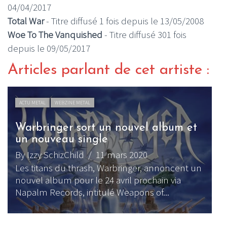
04/04/2017
Total War
- Titre diffusé 1 fois depuis le 13/05/2008
Woe To The Vanquished
- Titre diffusé 301 fois
depuis le 09/05/2017
Articles parlant de cet artiste :
ACTU METAL
WEBZINE METAL
Warbringer sort un nouvel album et
un nouveau single
By Izzy SchizChild
/ 11 mars 2020
[
Les titans du thrash, Warbringer, annoncent un
p
nouvel album pour le 24 avril prochain via
B
Napalm Records, intitulé Weapons of...