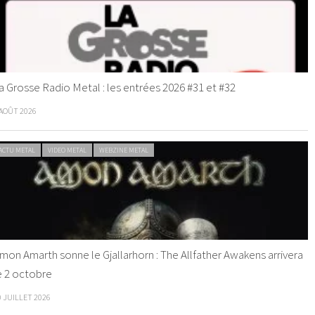
a Grosse Radio Metal : les entrées 2026 #31 et #32
 AOÛT 2026
ACTU METAL
VIDEO METAL
WEBZINE METAL
mon Amarth sonne le Gjallarhorn : The Allfather Awakens arrivera
e 2 octobre
0 JUILLET 2026