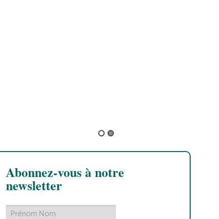
B
A
s
n
Abonnez-vous à notre
newsletter