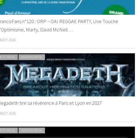
rancoFans n°120 : ORP – OAI REGGAE PARTY, Une Touche
’Optimisme, Marty, David McNeil…
 AOÛT 2026
ACTU METAL
WEBZINE METAL
egadeth tire sa révérence à Paris et Lyon en 2027
 AOÛT 2026
ACTU METAL
WEBZINE METAL