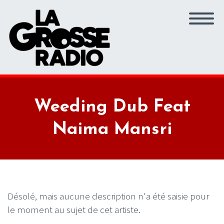
Weeding Dub Feat
Naima Mansri
Désolé, mais aucune description n'a été saisie pour
le moment au sujet de cet artiste.