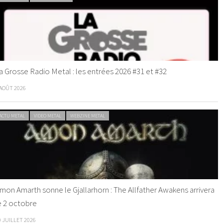
a Grosse Radio Metal : les entrées 2026 #31 et #32
 AOÛT 2026
ACTU METAL
VIDEO METAL
WEBZINE METAL
mon Amarth sonne le Gjallarhorn : The Allfather Awakens arrivera
e 2 octobre
0 JUILLET 2026