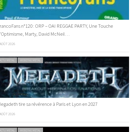
rancoFans n°120 : ORP – OAI REGGAE PARTY, Une Touche
’Optimisme, Marty, David McNeil…
 AOÛT 2026
ACTU METAL
WEBZINE METAL
egadeth tire sa révérence à Paris et Lyon en 2027
 AOÛT 2026
ACTU METAL
WEBZINE METAL