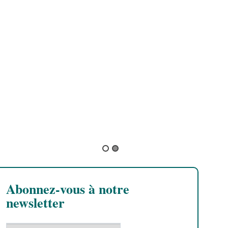
f
o
B
D
a
d
Abonnez-vous à notre
newsletter