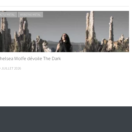
ACTU METAL
WEBZINE METAL
helsea Wolfe dévoile The Dark
9 JUILLET 2026