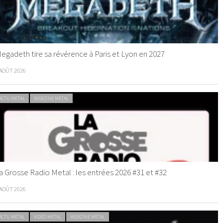
egadeth tire sa révérence à Paris et Lyon en 2027
 AOÛT 2026
ACTU METAL
WEBZINE METAL
a Grosse Radio Metal : les entrées 2026 #31 et #32
 AOÛT 2026
ACTU METAL
VIDEO METAL
WEBZINE METAL