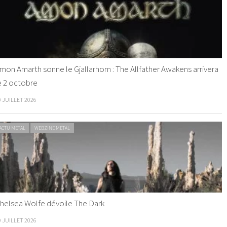
mon Amarth sonne le Gjallarhorn : The Allfather Awakens arrivera
e 2 octobre
0 JUILLET 2026
ACTU METAL
WEBZINE METAL
helsea Wolfe dévoile The Dark
9 JUILLET 2026