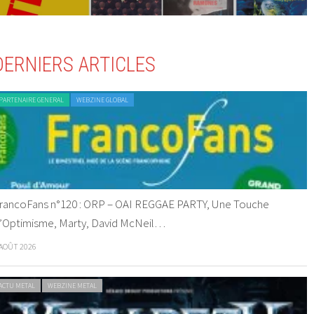
DERNIERS ARTICLES
PARTENAIRE GENERAL
WEBZINE GLOBAL
rancoFans n°120 : ORP – OAI REGGAE PARTY, Une Touche
’Optimisme, Marty, David McNeil…
 AOÛT 2026
ACTU METAL
WEBZINE METAL