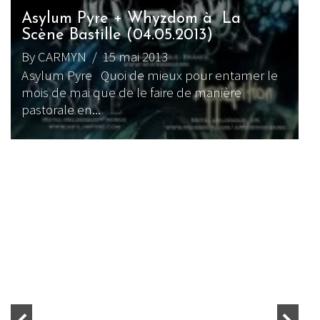
dom à La
2013)
Whyzdom de retour !
By jeremBZH
/ 6 octobre 2017
 pour entamer le
Le samedi 26 mai 2018 verra le re
 de manière
fameux groupe français de metal
symphonique Whyzdom sur scène. 
CHRONIQUE METAL
WEBZINE METAL
Whyzdom – Symphony for
Hopeless God
By Amaurea
/ 20 mars 2015
Whyzdom... Un nom que beauco
passionnés de metal symphoniq
commencent à entendre au déto
salle de concert ou...