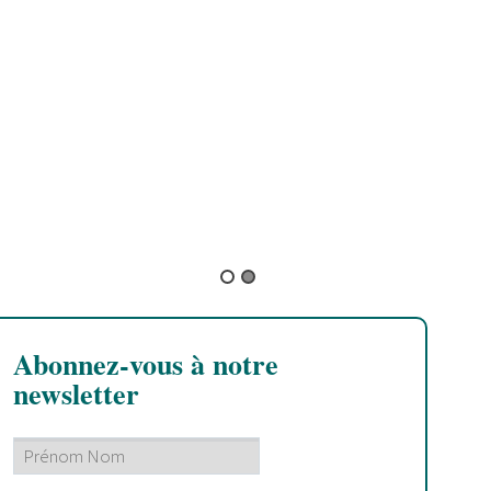
M
B
C
s
M
Abonnez-vous à notre
newsletter