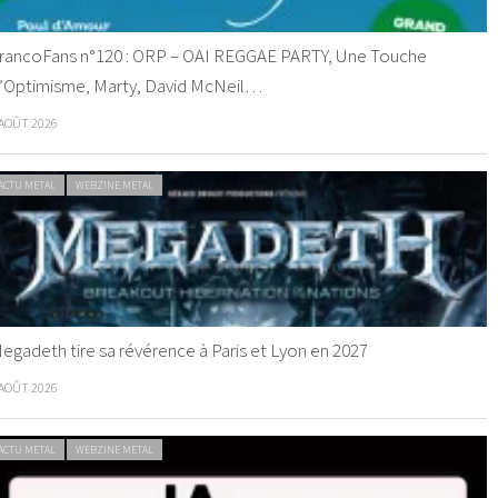
rancoFans n°120 : ORP – OAI REGGAE PARTY, Une Touche
’Optimisme, Marty, David McNeil…
 AOÛT 2026
ACTU METAL
WEBZINE METAL
egadeth tire sa révérence à Paris et Lyon en 2027
 AOÛT 2026
ACTU METAL
WEBZINE METAL