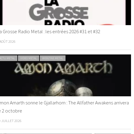
a Grosse Radio Metal : les entrées 2026 #31 et #32
 AOÛT 2026
ACTU METAL
VIDEO METAL
WEBZINE METAL
mon Amarth sonne le Gjallarhorn : The Allfather Awakens arrivera
e 2 octobre
0 JUILLET 2026