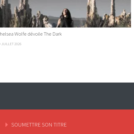
helsea Wolfe dévoile The Dark
9 JUILLET 2026
SOUMETTRE SON TITRE