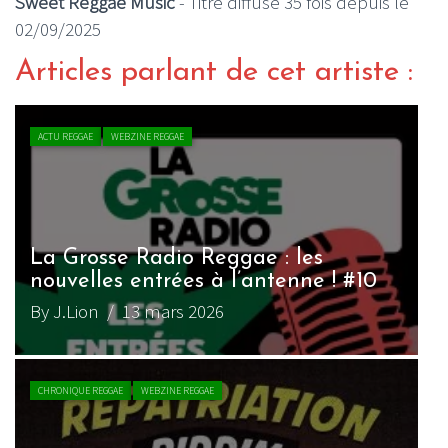
Sweet Reggae Music
- Titre diffusé 35 fois depuis le
02/09/2025
Articles parlant de cet artiste :
ACTU REGGAE
WEBZINE REGGAE
La Grosse Radio Reggae : les
nouvelles entrées à l’antenne ! #10
By J.Lion
/ 13 mars 2026
CHRONIQUE REGGAE
WEBZINE REGGAE