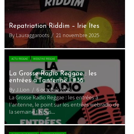
Repatriation Riddim – Irie Ites
By Lauraggaroots
/ 21 novembre 2025
ACTU REGGAE
WEBZINE REGGAE
La Grosse Radio Reggae : les
entrées à l’antenne ! #36
By J.Lion
/ 6 octobre 2025
La Grosse Radio Reggae : les entrées à
l'antenne, le point sur les entrées webradio de
la semaine ! Nous...