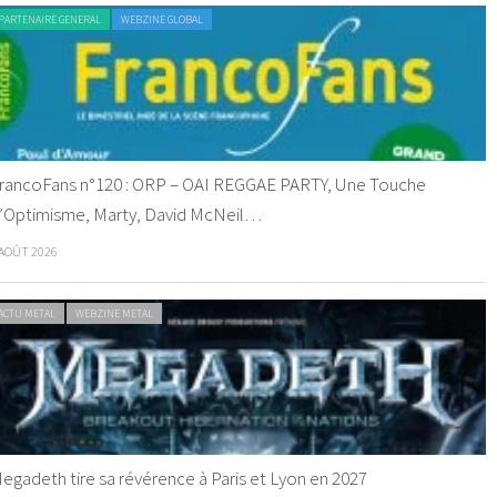
PARTENAIRE GENERAL
WEBZINE GLOBAL
rancoFans n°120 : ORP – OAI REGGAE PARTY, Une Touche
’Optimisme, Marty, David McNeil…
 AOÛT 2026
ACTU METAL
WEBZINE METAL
egadeth tire sa révérence à Paris et Lyon en 2027