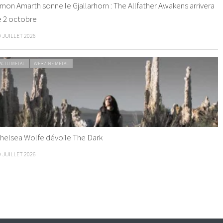
mon Amarth sonne le Gjallarhorn : The Allfather Awakens arrivera
e 2 octobre
0 JUILLET 2026
ACTU METAL
WEBZINE METAL
helsea Wolfe dévoile The Dark
9 JUILLET 2026