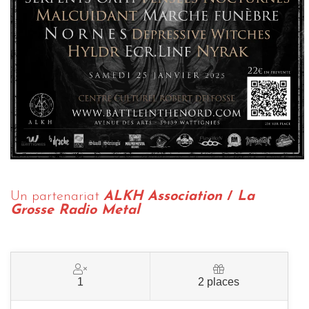
Un partenariat
ALKH Association
/
La
Grosse Radio Metal
1
2 places