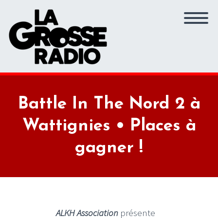
Battle In The Nord 2 à
Wattignies • Places à
gagner !
ALKH Association
présente