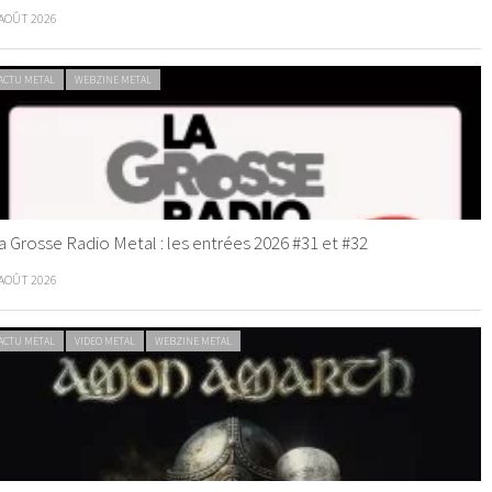
 AOÛT 2026
ACTU METAL
WEBZINE METAL
a Grosse Radio Metal : les entrées 2026 #31 et #32
 AOÛT 2026
ACTU METAL
VIDEO METAL
WEBZINE METAL