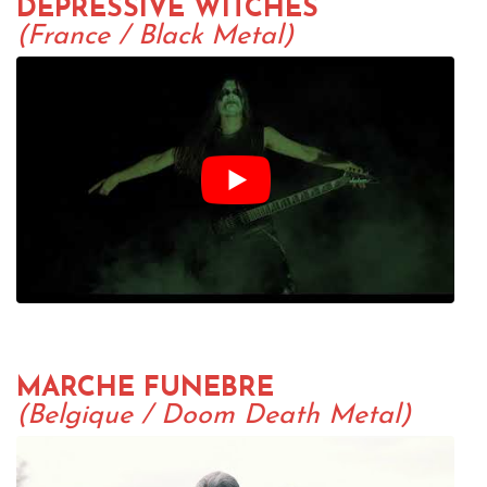
DEPRESSIVE WITCHES
(France / Black Metal)
MARCHE FUNEBRE
(Belgique / Doom Death Metal)