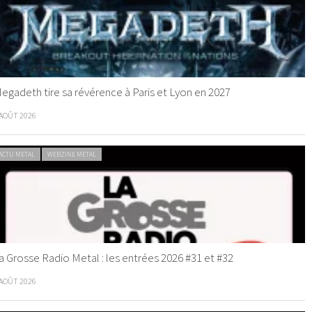
egadeth tire sa révérence à Paris et Lyon en 2027
 AOÛT 2026
ACTU METAL
WEBZINE METAL
a Grosse Radio Metal : les entrées 2026 #31 et #32
 AOÛT 2026