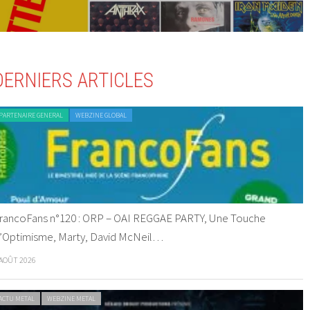
DERNIERS ARTICLES
PARTENAIRE GENERAL
WEBZINE GLOBAL
rancoFans n°120 : ORP – OAI REGGAE PARTY, Une Touche
’Optimisme, Marty, David McNeil…
 AOÛT 2026
ACTU METAL
WEBZINE METAL