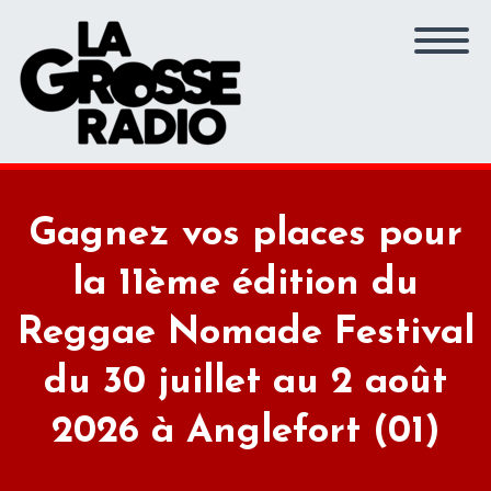
Gagnez vos places pour
la 11ème édition du
Reggae Nomade Festival
du 30 juillet au 2 août
2026 à Anglefort (01)