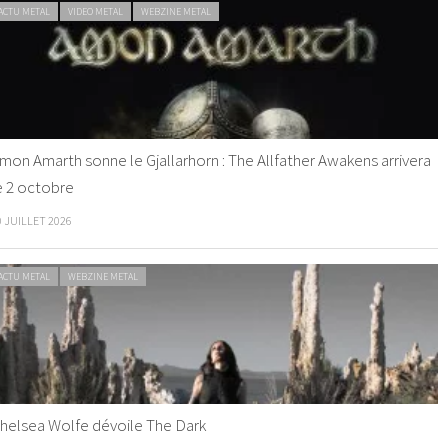
ACTU METAL
VIDEO METAL
WEBZINE METAL
mon Amarth sonne le Gjallarhorn : The Allfather Awakens arrivera
e 2 octobre
0 JUILLET 2026
ACTU METAL
WEBZINE METAL
helsea Wolfe dévoile The Dark