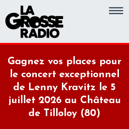
Gagnez vos places pour
le concert exceptionnel
de Lenny Kravitz le 5
juillet 2026 au Château
de Tilloloy (80)