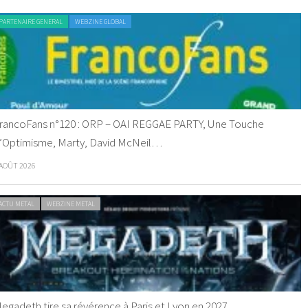
PARTENAIRE GENERAL
WEBZINE GLOBAL
rancoFans n°120 : ORP – OAI REGGAE PARTY, Une Touche
’Optimisme, Marty, David McNeil…
 AOÛT 2026
ACTU METAL
WEBZINE METAL
egadeth tire sa révérence à Paris et Lyon en 2027