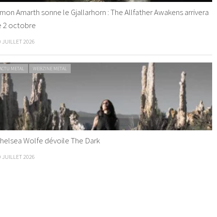
mon Amarth sonne le Gjallarhorn : The Allfather Awakens arrivera
e 2 octobre
0 JUILLET 2026
ACTU METAL
WEBZINE METAL
helsea Wolfe dévoile The Dark
9 JUILLET 2026