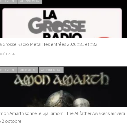
ACTU METAL
WEBZINE METAL
a Grosse Radio Metal : les entrées 2026 #31 et #32
 AOÛT 2026
ACTU METAL
VIDEO METAL
WEBZINE METAL
mon Amarth sonne le Gjallarhorn : The Allfather Awakens arrivera
e 2 octobre