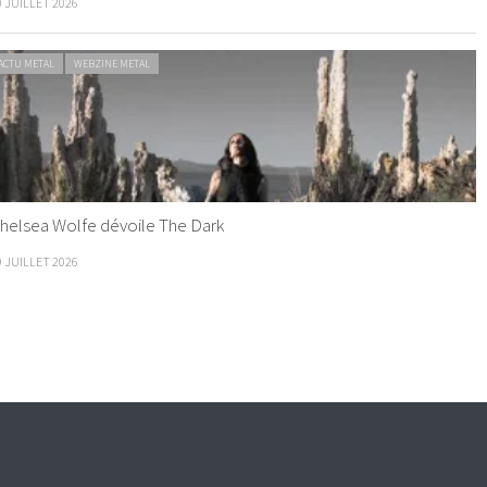
0 JUILLET 2026
ACTU METAL
WEBZINE METAL
helsea Wolfe dévoile The Dark
9 JUILLET 2026