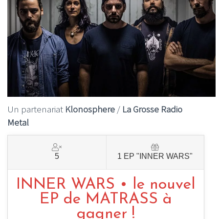
Un partenariat
Klonosphere
/
La Grosse Radio
Metal
5
1 EP "INNER WARS"
INNER WARS • le nouvel
EP de MATRASS à
gagner !