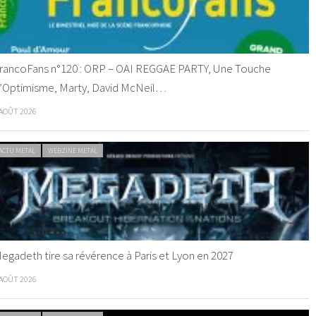
rancoFans n°120 : ORP – OAI REGGAE PARTY, Une Touche
’Optimisme, Marty, David McNeil…
 AOÛT 2026
ACTU METAL
WEBZINE METAL
egadeth tire sa révérence à Paris et Lyon en 2027
 AOÛT 2026