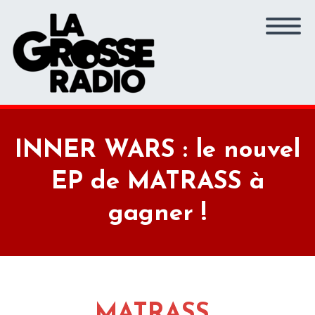
INNER WARS : le nouvel
EP de MATRASS à
gagner !
MATRASS