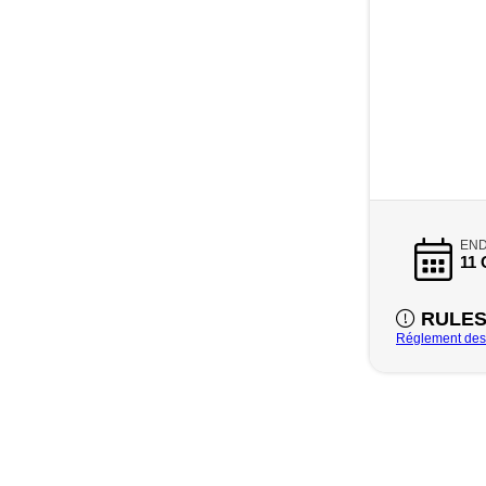
END
11 
RULE
Réglement des