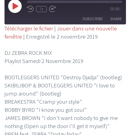
Play
1x
00:00
/
Rewind
Fast
Episode
10
Forward
SUBSCRIBE
SHARE
Seconds
30
Télécharger le fichier
|
Jouer dans une nouvelle
seconds
fenêtre
|
Enregistré le 2 novembre 2019
SHARE
RSS FEED
LINK
DJ ZEBRA ROCK MIX
Playlist Samedi 2 Novembre 2019
EMBED
BOOTLEGGERS UNITED "Destroy Djadja" (bootleg)
SKIBILIBOP & BOOTLEGGERS UNITED "I love to
jump around" (bootleg)
BREAKESTRA "Cramp your style"
BOBBY BYRD "I know you got soul"
JAMES BROWN "I don't want nobody to give me
nothing (Open up the door I'll get it myself)"
PREM feat. ZEBRA "Dodgy friday"