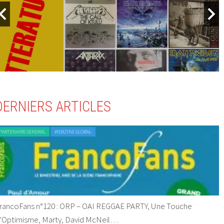
DERNIERS ARTICLES
PARTENAIRE GENERAL
WEBZINE GLOBAL
rancoFans n°120 : ORP – OAI REGGAE PARTY, Une Touche
’Optimisme, Marty, David McNeil…