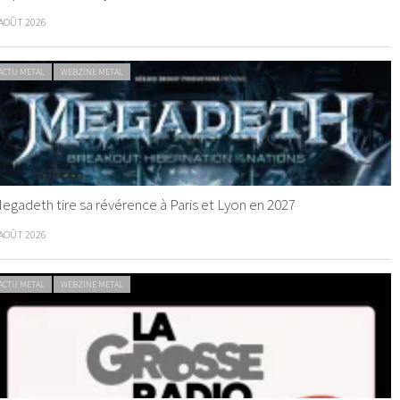
 AOÛT 2026
ACTU METAL
WEBZINE METAL
egadeth tire sa révérence à Paris et Lyon en 2027
 AOÛT 2026
ACTU METAL
WEBZINE METAL