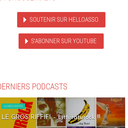
SOUTENIR SUR HELLOASSO
S'ABONNER SUR YOUTUBE
DERNIERS PODCASTS
LE GROS RIFFIFI
LE GROS RIFFIFI – Littératurock !!!