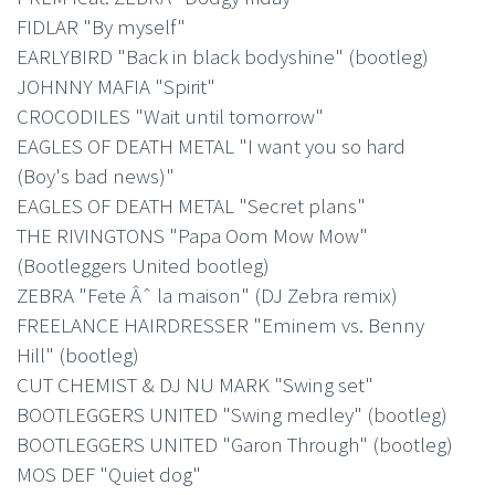
FIDLAR "By myself"
EARLYBIRD "Back in black bodyshine" (bootleg)
JOHNNY MAFIA "Spirit"
CROCODILES "Wait until tomorrow"
EAGLES OF DEATH METAL "I want you so hard
(Boy's bad news)"
EAGLES OF DEATH METAL "Secret plans"
THE RIVINGTONS "Papa Oom Mow Mow"
(Bootleggers United bootleg)
ZEBRA "Fete Âˆ la maison" (DJ Zebra remix)
FREELANCE HAIRDRESSER "Eminem vs. Benny
Hill" (bootleg)
CUT CHEMIST & DJ NU MARK "Swing set"
BOOTLEGGERS UNITED "Swing medley" (bootleg)
BOOTLEGGERS UNITED "Garon Through" (bootleg)
MOS DEF "Quiet dog"