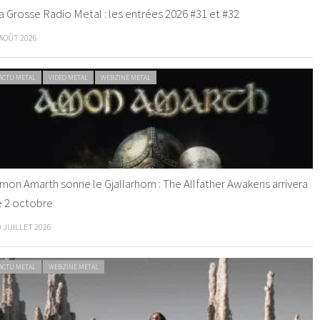
a Grosse Radio Metal : les entrées 2026 #31 et #32
 AOÛT 2026
ACTU METAL
VIDEO METAL
WEBZINE METAL
mon Amarth sonne le Gjallarhorn : The Allfather Awakens arrivera
e 2 octobre
0 JUILLET 2026
ACTU METAL
WEBZINE METAL