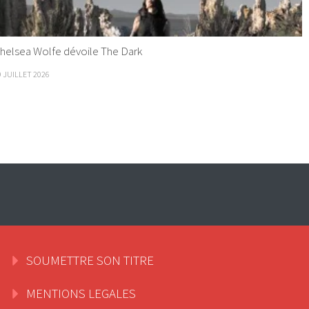
helsea Wolfe dévoile The Dark
9 JUILLET 2026
SOUMETTRE SON TITRE
MENTIONS LEGALES