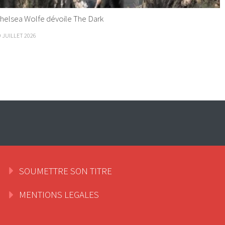
helsea Wolfe dévoile The Dark
9 JUILLET 2026
SOUMETTRE SON TITRE
MENTIONS LEGALES