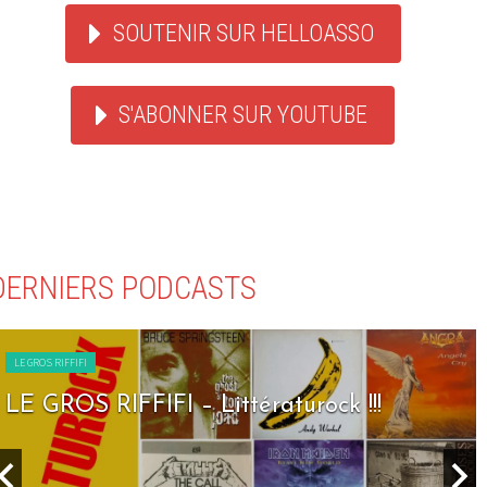
SOUTENIR SUR HELLOASSO
S'ABONNER SUR YOUTUBE
DERNIERS PODCASTS
LE GROS RIFFIFI
 – Littératurock !!!
LE GROS RIFFIF