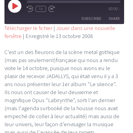
Play
1x
00:00
/
Rewind
Fast
Episode
10
Forward
SUBSCRIBE
SHARE
Seconds
30
Télécharger le fichier
|
Jouer dans une nouvelle
seconds
fenêtre
|
Enregistré le 13 octobre 2008
SHARE
RSS FEED
LINK
C'est un des fleurons de la scène metal gothique
(mais pas seulement)française qui nous a rendu
EMBED
visite le 14 octobre, puisque nous avons eu le
plaisir de recevoir JADALLYS, qui était venu il y a 3
ans nous présenter leur 1er album "Le silence".
Ils nous ont causer de leur deuxieme et
magnifique Opus "Labirynthe", sorti l'an dernier
(mais l'agenda surbooké de la housse nous avait
empeché de coller à leur actualité) mais aussi de
leur univers, leur façon d'envisager la musique
mais aussi de l'avancée de leur projets.