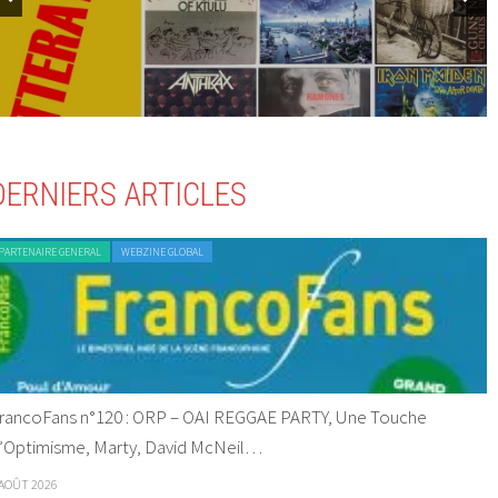
DERNIERS ARTICLES
PARTENAIRE GENERAL
WEBZINE GLOBAL
rancoFans n°120 : ORP – OAI REGGAE PARTY, Une Touche
’Optimisme, Marty, David McNeil…
 AOÛT 2026