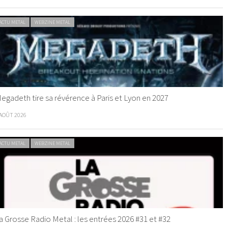
ACTU METAL
WEBZINE METAL
egadeth tire sa révérence à Paris et Lyon en 2027
 AOÛT 2026
ACTU METAL
WEBZINE METAL
a Grosse Radio Metal : les entrées 2026 #31 et #32