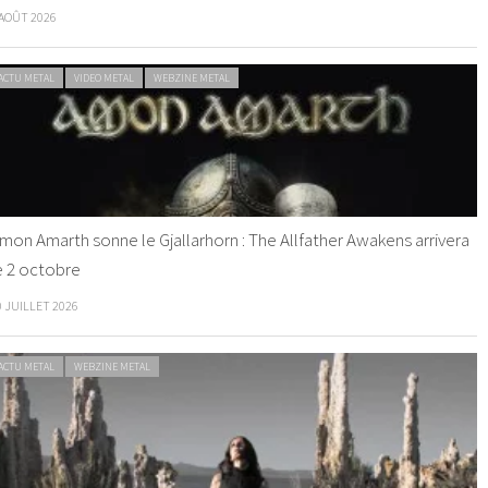
 AOÛT 2026
ACTU METAL
VIDEO METAL
WEBZINE METAL
mon Amarth sonne le Gjallarhorn : The Allfather Awakens arrivera
e 2 octobre
0 JUILLET 2026
ACTU METAL
WEBZINE METAL