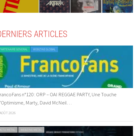
DERNIERS ARTICLES
PARTENAIRE GENERAL
WEBZINE GLOBAL
rancoFans n°120 : ORP – OAI REGGAE PARTY, Une Touche
’Optimisme, Marty, David McNeil…
 AOÛT 2026
ACTU METAL
WEBZINE METAL