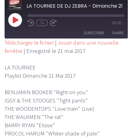
LA TOURNEE DE DJ ZEBRA - Dimanche 21 Mai 2017
Play
1x
00:00
/
Rewind
Fast
Episode
10
Forward
SUBSCRIBE
SHARE
Seconds
30
Télécharger le fichier
|
Jouer dans une nouvelle
seconds
fenêtre
|
Enregistré le 21 mai 2017
SHARE
RSS FEED
LINK
LA TOURNEE
Playlist Dimanche 21 Mai 2017
EMBED
BENJAMIN BOOKER "Right on you"
IGGY & THE STOOGES "Tight pants"
THE WOODENTOPS "Love train" (Live)
THE WALKMEN "The rat"
BARRY RYAN "Eloise"
PROCOL HARUM "Whiter shade of pale"