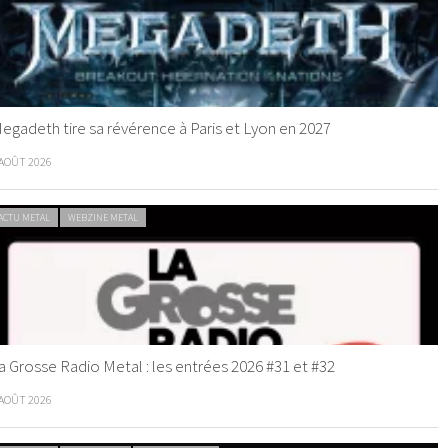
egadeth tire sa révérence à Paris et Lyon en 2027
 AOÛT 2026
ACTU METAL
WEBZINE METAL
a Grosse Radio Metal : les entrées 2026 #31 et #32
 AOÛT 2026