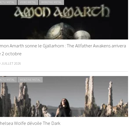
ACTU METAL
VIDEO METAL
WEBZINE METAL
mon Amarth sonne le Gjallarhorn : The Allfather Awakens arrivera
e 2 octobre
0 JUILLET 2026
ACTU METAL
WEBZINE METAL
helsea Wolfe dévoile The Dark