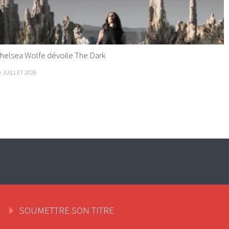
helsea Wolfe dévoile The Dark
9 JUILLET 2026
SOUMETTRE SON TITRE