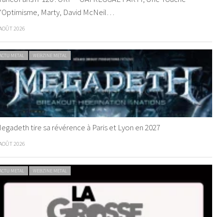
’Optimisme, Marty, David McNeil…
 AOÛT 2026
ACTU METAL
WEBZINE METAL
egadeth tire sa révérence à Paris et Lyon en 2027
 AOÛT 2026
ACTU METAL
WEBZINE METAL