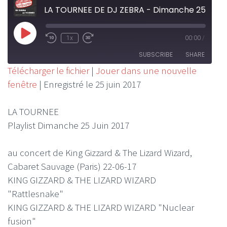
LA TOURNEE DE DJ ZEBRA - Dimanche 25 Juin 2017
Play
1x
00:00
/
Rewind
Fast
Episode
10
Forward
SUBSCRIBE
SHARE
Seconds
30
Télécharger le fichier
|
Jouer dans une nouvelle
seconds
fenêtre
|
Enregistré le 25 juin 2017
SHARE
RSS FEED
LINK
LA TOURNEE
Playlist Dimanche 25 Juin 2017
EMBED
au concert de King Gizzard & The Lizard Wizard,
Cabaret Sauvage (Paris) 22-06-17
KING GIZZARD & THE LIZARD WIZARD
"Rattlesnake"
KING GIZZARD & THE LIZARD WIZARD "Nuclear
fusion"