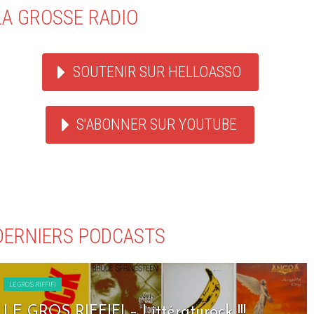
LA GROSSE RADIO
SOUTENIR SUR HELLOASSO
S'ABONNER SUR YOUTUBE
DERNIERS PODCASTS
LE GROS RIFFIFI
LE GROS RIFFIFI – Littératurock !!!