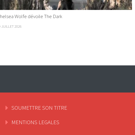
helsea Wolfe dévoile The Dark
9 JUILLET 2026
SOUMETTRE SON TITRE
MENTIONS LEGALES