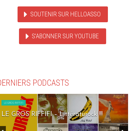
SOUTENIR SUR HELLOASSO
S'ABONNER SUR YOUTUBE
DERNIERS PODCASTS
LE GROS RIFFIFI
LE GROS RIFFIFI – Littératurock !!!