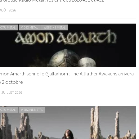
 AOÛT 2026
ACTU METAL
VIDEO METAL
WEBZINE METAL
mon Amarth sonne le Gjallarhorn : The Allfather Awakens arrivera
e 2 octobre
0 JUILLET 2026
ACTU METAL
WEBZINE METAL