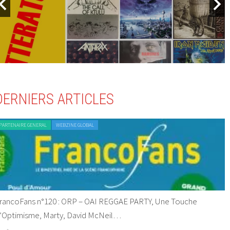
DERNIERS ARTICLES
PARTENAIRE GENERAL
WEBZINE GLOBAL
rancoFans n°120 : ORP – OAI REGGAE PARTY, Une Touche
’Optimisme, Marty, David McNeil…