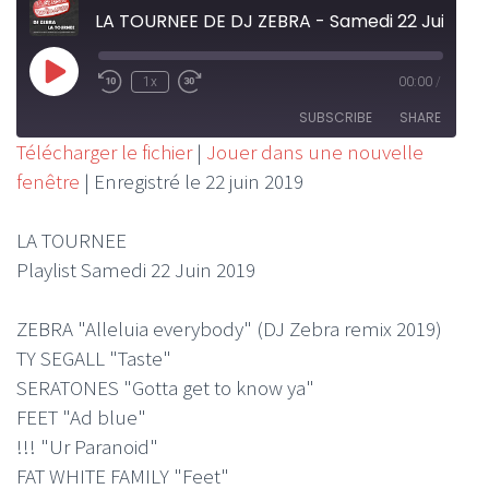
LA TOURNEE DE DJ ZEBRA - Samedi 22 Juin 2019
Play
1x
00:00
/
Rewind
Fast
Episode
10
Forward
SUBSCRIBE
SHARE
Seconds
30
Télécharger le fichier
|
Jouer dans une nouvelle
seconds
fenêtre
|
Enregistré le 22 juin 2019
SHARE
RSS FEED
LINK
LA TOURNEE
Playlist Samedi 22 Juin 2019
EMBED
ZEBRA "Alleluia everybody" (DJ Zebra remix 2019)
TY SEGALL "Taste"
SERATONES "Gotta get to know ya"
FEET "Ad blue"
!!! "Ur Paranoid"
FAT WHITE FAMILY "Feet"