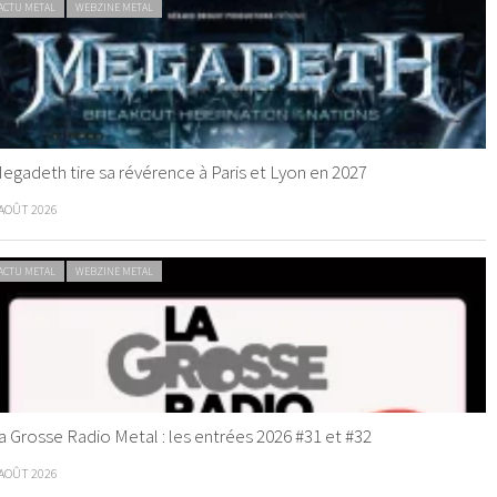
ACTU METAL
WEBZINE METAL
egadeth tire sa révérence à Paris et Lyon en 2027
 AOÛT 2026
ACTU METAL
WEBZINE METAL
a Grosse Radio Metal : les entrées 2026 #31 et #32
 AOÛT 2026