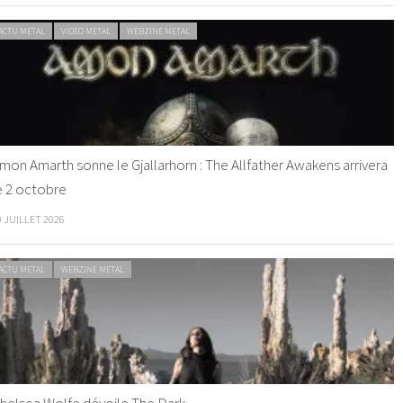
ACTU METAL
VIDEO METAL
WEBZINE METAL
mon Amarth sonne le Gjallarhorn : The Allfather Awakens arrivera
e 2 octobre
0 JUILLET 2026
ACTU METAL
WEBZINE METAL