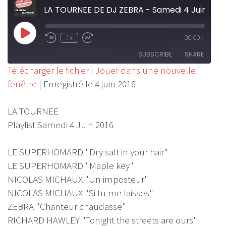
LA TOURNEE DE DJ ZEBRA - Samedi 4 Juin 2016
Play
1x
00:00
/
Rewind
Fast
Episode
10
Forward
SUBSCRIBE
SHARE
Seconds
30
Télécharger le fichier
|
Jouer dans une nouvelle
seconds
fenêtre
|
Enregistré le 4 juin 2016
SHARE
RSS FEED
LINK
LA TOURNEE
Playlist Samedi 4 Juin 2016
EMBED
LE SUPERHOMARD "Dry salt in your hair"
LE SUPERHOMARD "Maple key"
NICOLAS MICHAUX "Un imposteur"
NICOLAS MICHAUX "Si tu me laisses"
ZEBRA "Chanteur chaudasse"
RICHARD HAWLEY "Tonight the streets are ours"