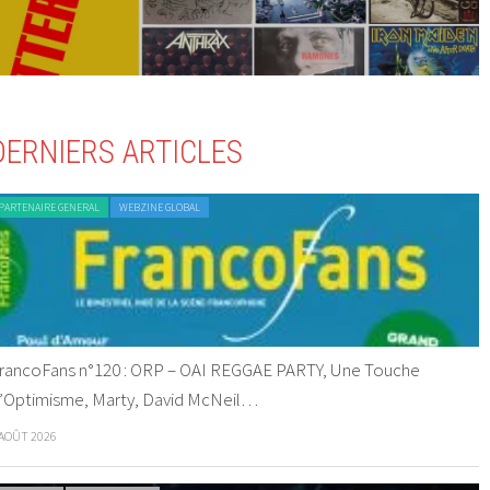
DERNIERS ARTICLES
PARTENAIRE GENERAL
WEBZINE GLOBAL
rancoFans n°120 : ORP – OAI REGGAE PARTY, Une Touche
’Optimisme, Marty, David McNeil…
 AOÛT 2026