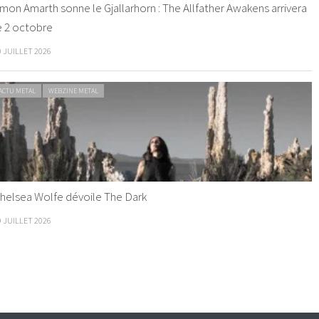
mon Amarth sonne le Gjallarhorn : The Allfather Awakens arrivera
e 2 octobre
0 JUILLET 2026
ACTU METAL
WEBZINE METAL
helsea Wolfe dévoile The Dark
9 JUILLET 2026