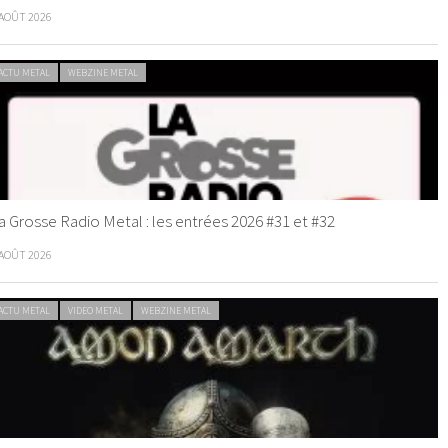
 AOÛT 2026
ACTU METAL
WEBZINE METAL
a Grosse Radio Metal : les entrées 2026 #31 et #32
 AOÛT 2026
ACTU METAL
VIDEO METAL
WEBZINE METAL