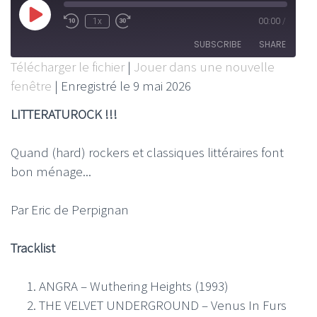
Play
1x
00:00
/
Rewind
Fast
Episode
10
Forward
SUBSCRIBE
SHARE
Seconds
30
Télécharger le fichier
|
Jouer dans une nouvelle
seconds
fenêtre
|
Enregistré le 9 mai 2026
SHARE
RSS FEED
LITTERATUROCK !!!
LINK
EMBED
Quand (hard) rockers et classiques littéraires font
bon ménage...
Par Eric de Perpignan
Tracklist
ANGRA – Wuthering Heights (1993)
THE VELVET UNDERGROUND – Venus In Furs