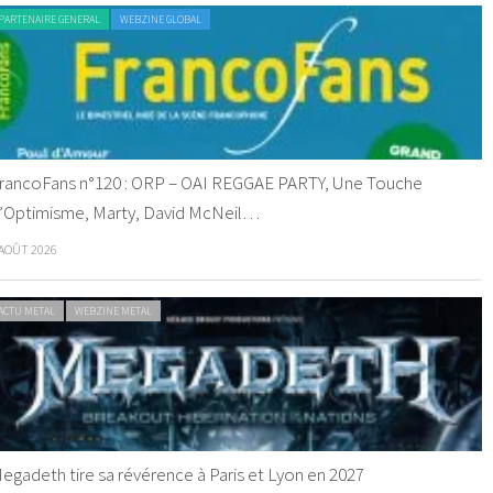
PARTENAIRE GENERAL
WEBZINE GLOBAL
rancoFans n°120 : ORP – OAI REGGAE PARTY, Une Touche
’Optimisme, Marty, David McNeil…
 AOÛT 2026
ACTU METAL
WEBZINE METAL
egadeth tire sa révérence à Paris et Lyon en 2027