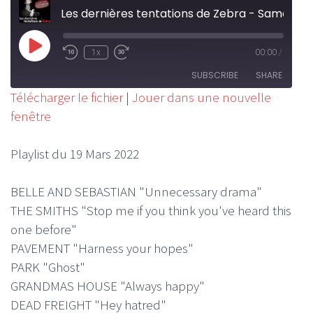
Les dernières tentations de Zebra - Samedi 19 Mars 2022
Play
1x
00:00
/
Rewind
Fast
Episode
10
Forward
SUBSCRIBE
SHARE
Seconds
30
Télécharger le fichier
|
Jouer dans une nouvelle
seconds
fenêtre
SHARE
RSS FEED
LINK
Playlist du 19 Mars 2022
EMBED
BELLE AND SEBASTIAN "Unnecessary drama"
THE SMITHS "Stop me if you think you've heard this
one before"
PAVEMENT "Harness your hopes"
PARK "Ghost"
GRANDMAS HOUSE "Always happy"
DEAD FREIGHT "Hey hatred"