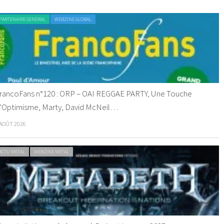
PARTENAIRE GENERAL
WEBZINE GLOBAL
rancoFans n°120 : ORP – OAI REGGAE PARTY, Une Touche
’Optimisme, Marty, David McNeil…
 AOÛT 2026
ACTU METAL
WEBZINE METAL