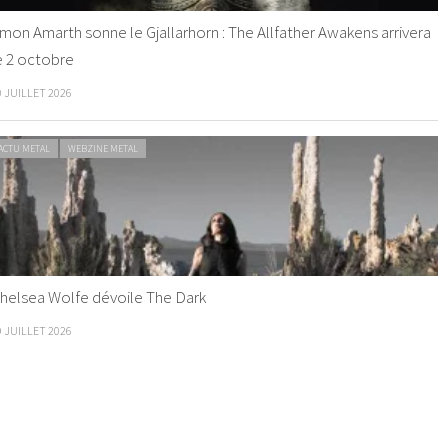
mon Amarth sonne le Gjallarhorn : The Allfather Awakens arrivera
e 2 octobre
0 JUILLET 2026
ACTU METAL
WEBZINE METAL
helsea Wolfe dévoile The Dark
9 JUILLET 2026