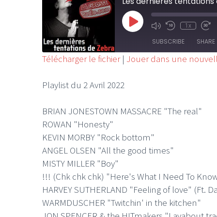
Les dernières tentations
Play
1x
Mute/Unmute
Rewind
Fa
Episode
Episode
10
Fo
SUBSCRIBE
SHARE
Seconds
30
se
Télécharger le fichier
|
Jouer dans une nouvell
SHARE
RSS FEED
Playlist du 2 Avril 2022
LINK
BRIAN JONESTOWN MASSACRE "The real"
EMBED
ROWAN "Honesty"
KEVIN MORBY "Rock bottom"
ANGEL OLSEN "All the good times"
MISTY MILLER "Boy"
!!! (Chk chk chk) "Here's What I Need To Kno
HARVEY SUTHERLAND "Feeling of love" (Ft. 
WARMDUSCHER "Twitchin' in the kitchen"
JON SPENCER & the HITmakers "Layabout tra