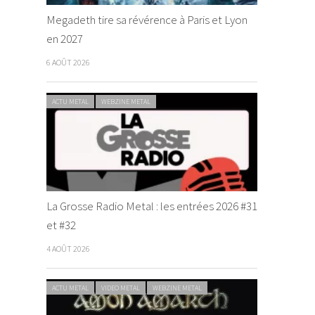
Megadeth tire sa révérence à Paris et Lyon
en 2027
6 AOÛT 2026
ACTU METAL
WEBZINE METAL
La Grosse Radio Metal : les entrées 2026 #31
et #32
4 AOÛT 2026
ACTU METAL
VIDEO METAL
WEBZINE METAL