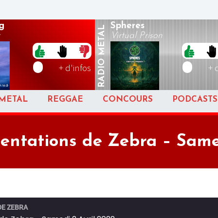
g
Spheres
METAL
Virtual Prison
RADIO
+ d'infos
+ 
METAL
REGGAE
CONCOURS
PODCASTS
tentations de Zebra – Same
DE ZEBRA