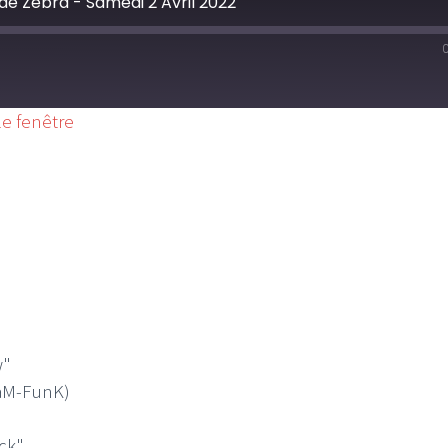
 de Zebra - Samedi 2 Avril 2022
st
rward
conds
e fenêtre
w"
DaM-FunK)
ck"