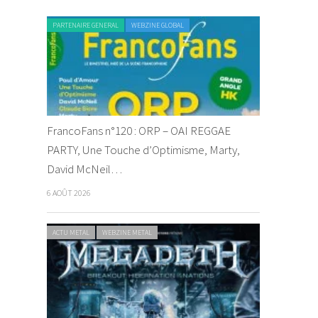
PARTENAIRE GENERAL
WEBZINE GLOBAL
FrancoFans n°120 : ORP – OAI REGGAE
PARTY, Une Touche d’Optimisme, Marty,
David McNeil…
6 AOÛT 2026
ACTU METAL
WEBZINE METAL