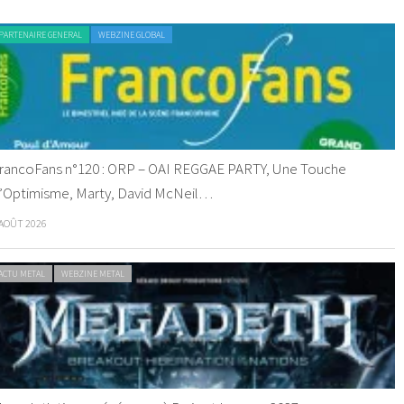
PARTENAIRE GENERAL
WEBZINE GLOBAL
rancoFans n°120 : ORP – OAI REGGAE PARTY, Une Touche
’Optimisme, Marty, David McNeil…
 AOÛT 2026
ACTU METAL
WEBZINE METAL