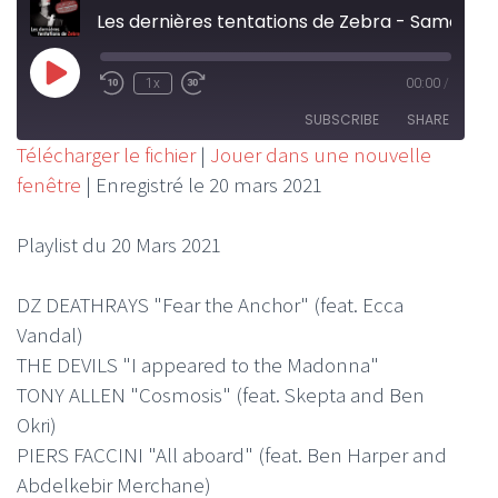
Les dernières tentations de Zebra - Samedi 20 Mars 2021
Play
1x
00:00
/
Rewind
Fast
Episode
10
Forward
SUBSCRIBE
SHARE
Seconds
30
Télécharger le fichier
|
Jouer dans une nouvelle
seconds
fenêtre
|
Enregistré le 20 mars 2021
SHARE
RSS FEED
LINK
Playlist du 20 Mars 2021
EMBED
DZ DEATHRAYS "Fear the Anchor" (feat. Ecca
Vandal)
THE DEVILS "I appeared to the Madonna"
TONY ALLEN "Cosmosis" (feat. Skepta and Ben
Okri)
PIERS FACCINI "All aboard" (feat. Ben Harper and
Abdelkebir Merchane)