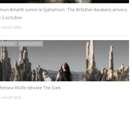
mon Amarth sonne le Gjallarhorn : The Allfather Awakens arrivera
e 2 octobre
0 JUILLET 2026
ACTU METAL
WEBZINE METAL
helsea Wolfe dévoile The Dark
9 JUILLET 2026