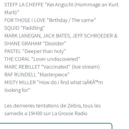
STEFF LA CHEFFE "Kei Angscht (Hommage an Kurt
Marti)"
FOR THOSE I LOVE "Birthday / The same"
SQUID "Paddling"
MARK LANEGAN, JACK BATES, JEFF SCHROEDER &
SHANE GRAHAM "Disorder"
PASTEL "Deeper than holy"
THE CORAL "Lover undiscovered"
MARC REBILLET "Vaccinated" (live stream)
RAF RUNDELL "Masterpiece"
MISTY MILLER "How do I find what IaÂ€Â™m
looking for"
Les dernieres tentations de Zebra, tous les
samedis a 19H00 sur La Grosse Radio