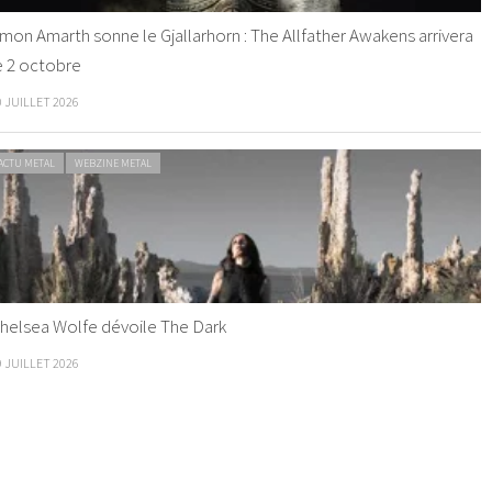
mon Amarth sonne le Gjallarhorn : The Allfather Awakens arrivera
e 2 octobre
0 JUILLET 2026
ACTU METAL
WEBZINE METAL
helsea Wolfe dévoile The Dark
9 JUILLET 2026