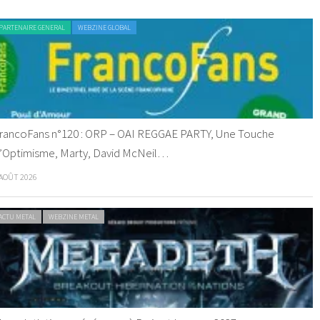
PARTENAIRE GENERAL
WEBZINE GLOBAL
rancoFans n°120 : ORP – OAI REGGAE PARTY, Une Touche
’Optimisme, Marty, David McNeil…
 AOÛT 2026
ACTU METAL
WEBZINE METAL