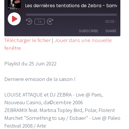
Les dernières tentations de Zebra - Samedi 25 Juin 2022
Play
1x
00:00
/
Rewind
Fast
Episode
10
Forward
SUBSCRIBE
SHARE
Seconds
30
Télécharger le fichier
|
Jouer dans une nouvelle
seconds
fenêtre
SHARE
RSS FEED
LINK
Playlist du 25 Juin 2022
EMBED
Derniere emission de la saison !
LOUISE ATTAQUE et DJ ZEBRA - Live @ Paris,
Nouveau Casino, da©cembre 2006
ZEBRAMIX feat. Martina Topley Bird, Polar, Florent
Marchet "Something to say / Eisbaer" - Live @ Paleo
Festival 2008 / Arte