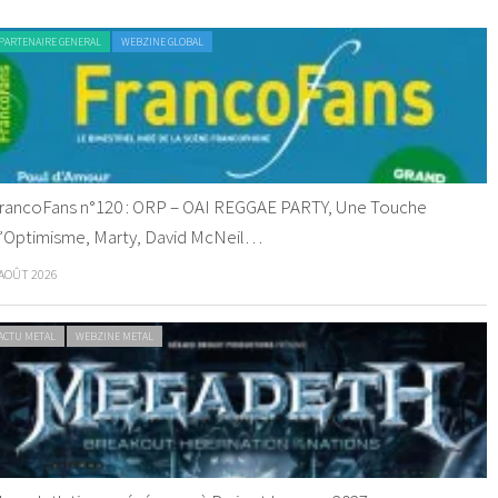
PARTENAIRE GENERAL
WEBZINE GLOBAL
rancoFans n°120 : ORP – OAI REGGAE PARTY, Une Touche
’Optimisme, Marty, David McNeil…
 AOÛT 2026
ACTU METAL
WEBZINE METAL