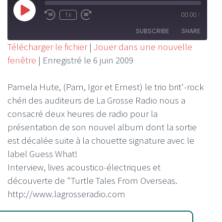
Play
1x
00:00
/
Rewind
Fast
Episode
10
Forward
SUBSCRIBE
SHARE
Seconds
30
Télécharger le fichier
|
Jouer dans une nouvelle
seconds
fenêtre
|
Enregistré le 6 juin 2009
SHARE
RSS FEED
LINK
Pamela Hute, (Pam, Igor et Ernest) le trio brit'-rock
chéri des auditeurs de La Grosse Radio nous a
EMBED
consacré deux heures de radio pour la
présentation de son nouvel album dont la sortie
est décalée suite à la chouette signature avec le
label Guess What!
Interview, lives acoustico-électriques et
découverte de "Turtle Tales From Overseas.
http://www.lagrosseradio.com