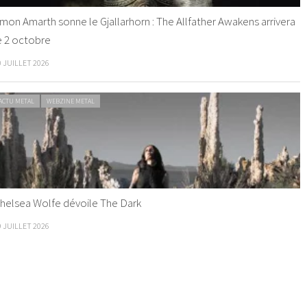
mon Amarth sonne le Gjallarhorn : The Allfather Awakens arrivera
e 2 octobre
0 JUILLET 2026
ACTU METAL
WEBZINE METAL
helsea Wolfe dévoile The Dark
9 JUILLET 2026