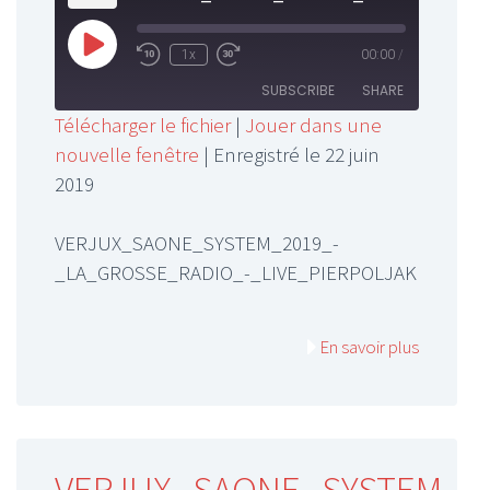
Play
1x
00:00
/
Rewind
Fast
Episode
10
Forward
SUBSCRIBE
SHARE
Seconds
30
Télécharger le fichier
|
Jouer dans une
seconds
nouvelle fenêtre
|
Enregistré le 22 juin
SHARE
RSS FEED
2019
LINK
VERJUX_SAONE_SYSTEM_2019_-
EMBED
_LA_GROSSE_RADIO_-_LIVE_PIERPOLJAK
En savoir plus