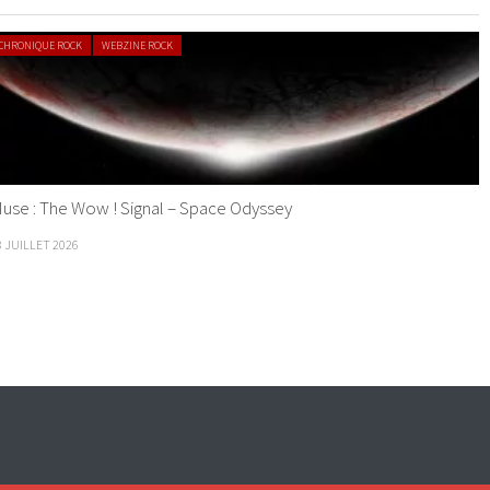
CHRONIQUE ROCK
WEBZINE ROCK
use : The Wow ! Signal – Space Odyssey
8 JUILLET 2026