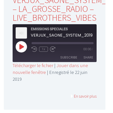
VERJUX_SAONE_SYSTEM_2
– LA_GROSSE_RADIO –
LIVE_BROTHERS_VIBES
EMISSIONS SPECIALES
Play
1x
00:00
/
Rewind
Fast
Episode
10
Forward
SUBSCRIBE
SHARE
Seconds
30
Télécharger le fichier
|
Jouer dans une
seconds
nouvelle fenêtre
|
Enregistré le 22 juin
SHARE
RSS FEED
2019
LINK
EMBED
En savoir plus