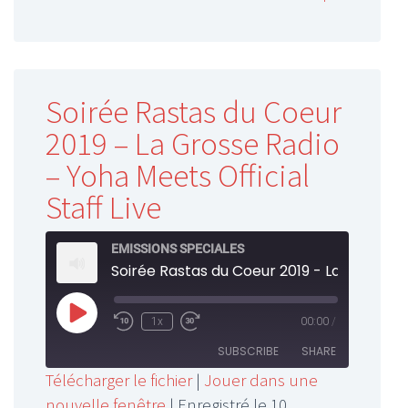
Soirée Rastas du Coeur
2019 – La Grosse Radio
– Yoha Meets Official
Staff Live
EMISSIONS SPECIALES
Play
1x
00:00
/
Rewind
Fast
Episode
10
Forward
SUBSCRIBE
SHARE
Seconds
30
Télécharger le fichier
|
Jouer dans une
seconds
nouvelle fenêtre
|
Enregistré le 10
SHARE