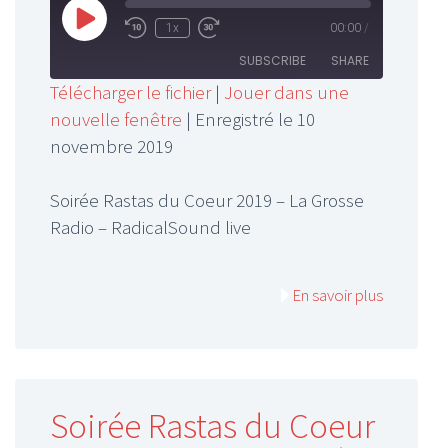
Play
1x
00:00
/
Rewind
Fast
Episode
10
Forward
SUBSCRIBE
SHARE
Seconds
30
Télécharger le fichier
|
Jouer dans une
seconds
nouvelle fenêtre
|
Enregistré le 10
SHARE
RSS FEED
novembre 2019
LINK
Soirée Rastas du Coeur 2019 – La Grosse
EMBED
Radio – RadicalSound live
En savoir plus
Soirée Rastas du Coeur