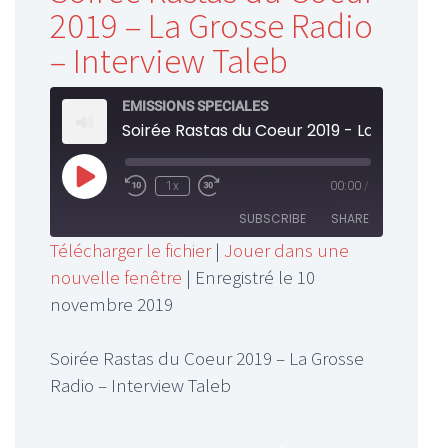
2019 – La Grosse Radio
– Interview Taleb
EMISSIONS SPECIALES
Play
1x
00:00
/
Rewind
Fast
Episode
10
Forward
SUBSCRIBE
SHARE
Seconds
30
Télécharger le fichier
|
Jouer dans une
seconds
nouvelle fenêtre
|
Enregistré le 10
SHARE
RSS FEED
novembre 2019
LINK
Soirée Rastas du Coeur 2019 – La Grosse
EMBED
Radio – Interview Taleb