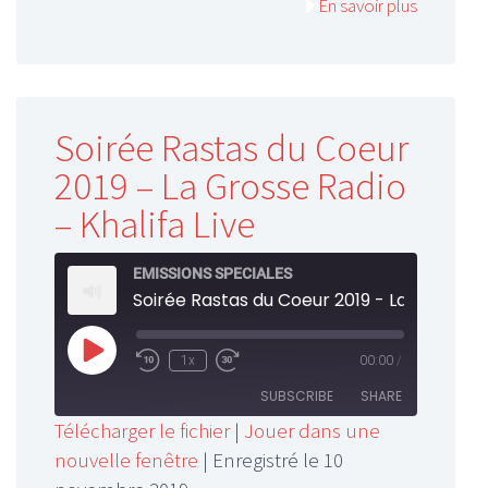
En savoir plus
Soirée Rastas du Coeur
2019 – La Grosse Radio
– Khalifa Live
EMISSIONS SPECIALES
Play
1x
00:00
/
Rewind
Fast
Episode
10
Forward
SUBSCRIBE
SHARE
Seconds
30
Télécharger le fichier
|
Jouer dans une
seconds
nouvelle fenêtre
|
Enregistré le 10
SHARE
RSS FEED