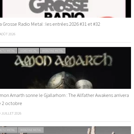
a Grosse Radio Metal : les entrées 2026 #31 et #32
 AOÛT 2026
ACTU METAL
VIDEO METAL
WEBZINE METAL
mon Amarth sonne le Gjallarhorn : The Allfather Awakens arrivera
e 2 octobre
0 JUILLET 2026
ACTU METAL
WEBZINE METAL