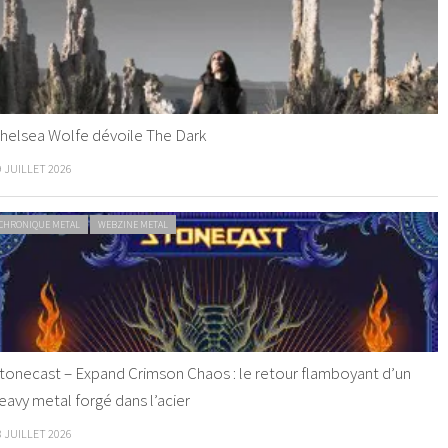
helsea Wolfe dévoile The Dark
9 JUILLET 2026
CHRONIQUE METAL
WEBZINE METAL
tonecast – Expand Crimson Chaos : le retour flamboyant d’un
eavy metal forgé dans l’acier
8 JUILLET 2026