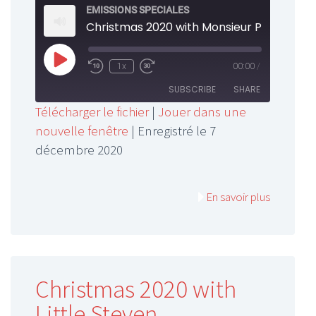
EMISSIONS SPECIALES
Christmas 2020 with Monsieur Paul
Play
1x
00:00
/
Rewind
Fast
Episode
10
Forward
SUBSCRIBE
SHARE
Seconds
30
Télécharger le fichier
|
Jouer dans une
seconds
nouvelle fenêtre
|
Enregistré le 7
SHARE
RSS FEED
décembre 2020
LINK
EMBED
En savoir plus
Christmas 2020 with
Little Steven