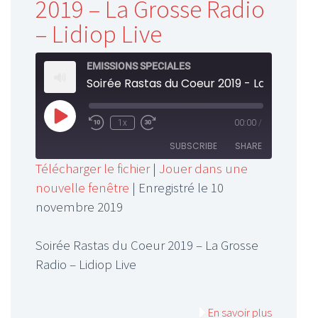
2019 – La Grosse Radio
– Lidiop Live
EMISSIONS SPECIALES
Play
1x
00:00
/
Rewind
Fast
Episode
10
Forward
SUBSCRIBE
SHARE
Seconds
30
Télécharger le fichier
|
Jouer dans une
seconds
nouvelle fenêtre
|
Enregistré le 10
SHARE
RSS FEED
novembre 2019
LINK
Soirée Rastas du Coeur 2019 – La Grosse
EMBED
Radio – Lidiop Live
En savoir plus