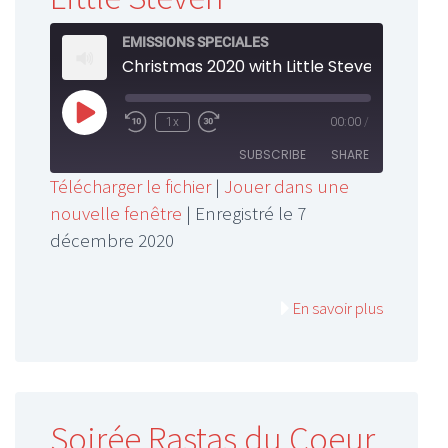
EMISSIONS SPECIALES
Christmas 2020 with Little Steven
Play
1x
00:00
/
Rewind
Fast
Episode
10
Forward
SUBSCRIBE
SHARE
Seconds
30
Télécharger le fichier
|
Jouer dans une
seconds
nouvelle fenêtre
|
Enregistré le 7
SHARE
RSS FEED
décembre 2020
LINK
EMBED
En savoir plus
Soirée Rastas du Coeur