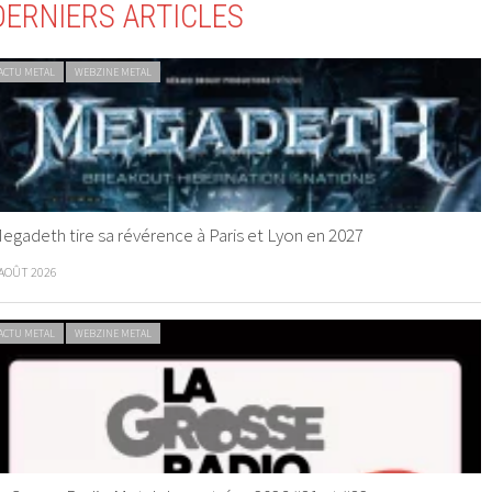
DERNIERS ARTICLES
ACTU METAL
WEBZINE METAL
egadeth tire sa révérence à Paris et Lyon en 2027
 AOÛT 2026
ACTU METAL
WEBZINE METAL