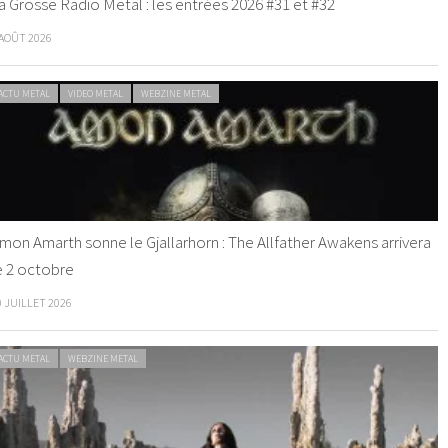
a Grosse Radio Metal : les entrées 2026 #31 et #32
 AOÛT 2026
ACTU METAL
VIDEO METAL
WEBZINE METAL
mon Amarth sonne le Gjallarhorn : The Allfather Awakens arrivera
e 2 octobre
0 JUILLET 2026
ACTU METAL
WEBZINE METAL