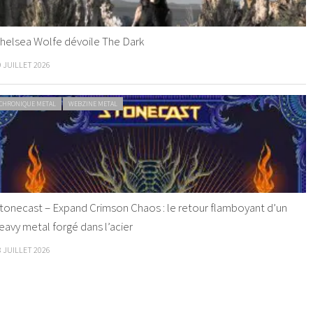
helsea Wolfe dévoile The Dark
9 JUILLET 2026
CHRONIQUE METAL
WEBZINE METAL
tonecast – Expand Crimson Chaos : le retour flamboyant d’un
eavy metal forgé dans l’acier
8 JUILLET 2026